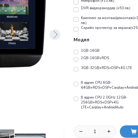
Микрофон (+10 лв.)
DVR видеорекордер (+50 лв.)
Koмплект за монтаж/демонтаж(+
лв.)
Скрийн протектор за екрана(+25
Модел
1GB-16GB
2GB-16GB+RDS
3GB-32GB+RDS+DSP+4G LTE
8 ядрен CPU 6GB-
64GB+RDS+DSP+Carplay+Android
8 ядрен CPU 2.0GHz 12GB-
256GB+RDS+DSP+4G
LTE+Carplay+AndroidAuto