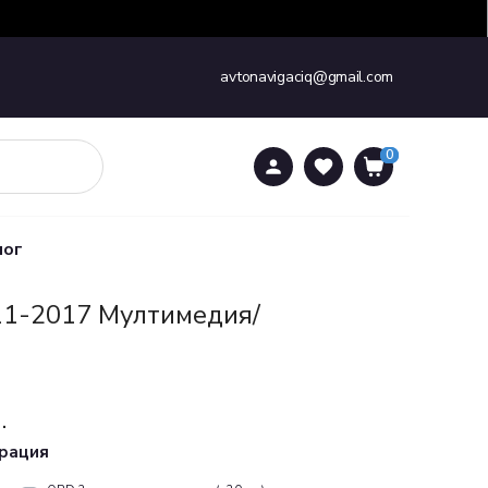
avtonavigaciq@gmail.com
0
0
лог
1-2017 Мултимедия/
.
урация