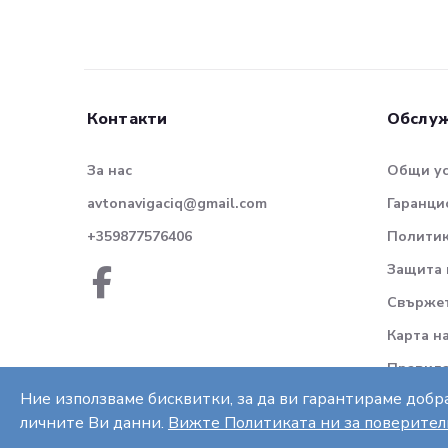
Контакти
Обслуж
За нас
Общи у
avtonavigaciq@gmail.com
Гаранци
+359877576406
Политик
Защита 
Свържет
Карта н
Правила
Ние използваме бисквитки, за да ви гарантираме добра
личните Ви данни.
Вижте Политиката ни за поверител