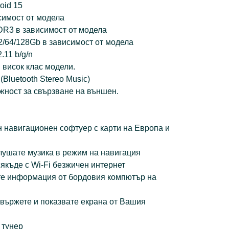
oid 15
симост от модела
DR3 в зависимост от модела
/64/128Gb в зависимост от модела
.11 b/g/n
 висок клас модели.
 (Bluetooth Stereo Music)
жност за свързване на външен.
 навигационен софтуер с карти на Европа и
лушате музика в режим на навигация
якъде с Wi-Fi безжичен интернет
те информация от бордовия компютър на
 свържете и показвате екрана от Вашия
 тунер