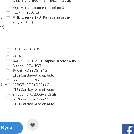
OBD 2 диагностичен модул (+20 лв.)
Удължена гаранция +1 общо 3
години (+50 лв.)
10
AHD Цветна 170" Камера за заден
ход (+50 лв.)
лв)
1GB-32GB+RDS
2GB-
64GB+RDS+DSP+Carplay+AndroidAuto
8 ядрен CPU 4GB-
64GB+RDS+DSP+4G
LTE+Carplay+AndroidAuto
8 ядрен CPU 8GB-
Auto
128GB+RDS+DSP+4G
LTE+Carplay+AndroidAuto
8 ядрен CPU 2.0GHz 12GB-
512GB+RDS+DSP+4G
LTE+Carplay+AndroidAuto
Купи