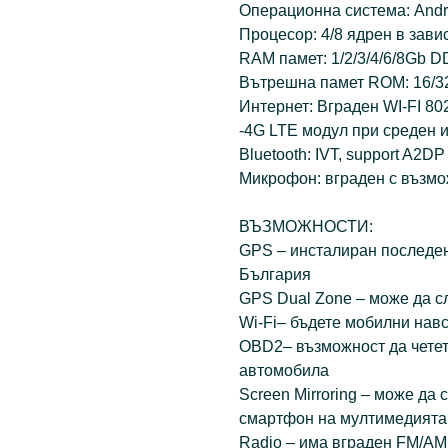
Операционна система: Andr
Процесор: 4/8 ядрен в зави
RAM памет: 1/2/3/4/6/8Gb D
Вътрешна памет ROM: 16/32
Интернет: Вграден WI-FI 802
-4G LTE модул при среден и
Bluetooth: IVT, support A2DP
Микрофон: вграден с възмо
ВЪЗМОЖНОСТИ:
GPS – инсталиран последен
България
GPS Dual Zone – може да с
Wi-Fi– бъдете мобилни навс
OBD2– възможност да чете
автомобила
Screen Mirroring – може да
смартфон на мултимедията
Radio – има вграден FM/AM