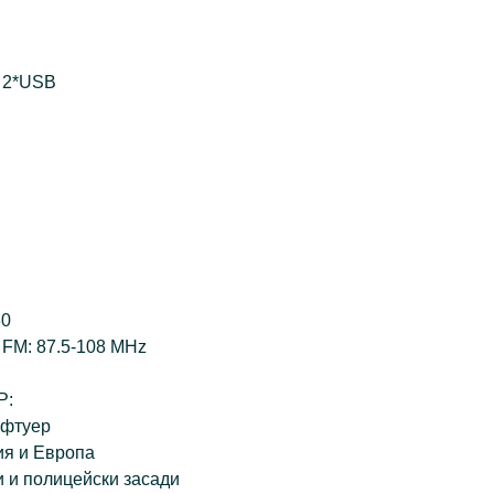
, 2*USB
30
 FM: 87.5-108 MHz
Р:
офтуер
ия и Европа
 и полицейски засади