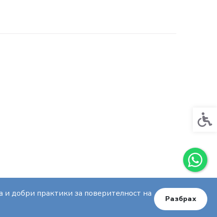
Спец
ла и добри практики за поверителност на
Разбрах