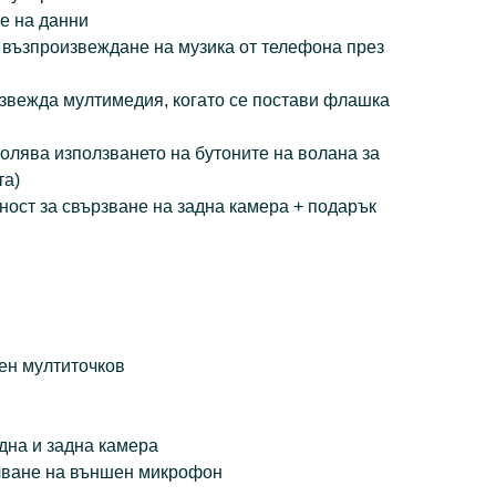
е на данни
 възпроизвеждане на музика от телефона през
звежда мултимедия, когато се постави флашка
зволява използването на бутоните на волана за
та)
ност за свързване на задна камера + подарък
ен мултиточков
една и задна камера
ючване на външен микрофон