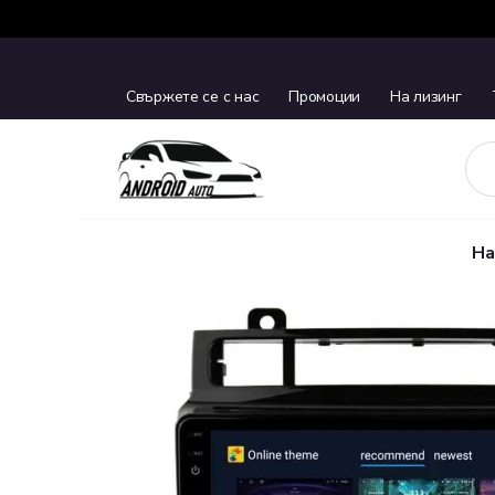
Свържете се с нас
Промоции
На лизинг
На