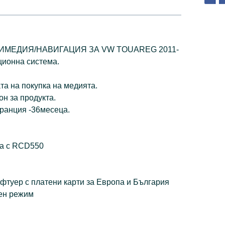
МЕДИЯ/НАВИГАЦИЯ ЗА VW TOUAREG 2011-
ционна система.
та на покупка на медията.
н за продукта.
ранция -36месеца.
а с RCD550
фтуер с платени карти за Европа и България
щен режим