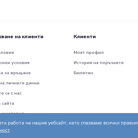
ване на клиенти
Клиенти
словия
Моят профил
онни условия
История на поръчките
а за връщане
Бюлетин
на личните данни
е се с нас
а сайта
 и условия
та работа на нашия уебсайт, като спазваме всички прави
ност