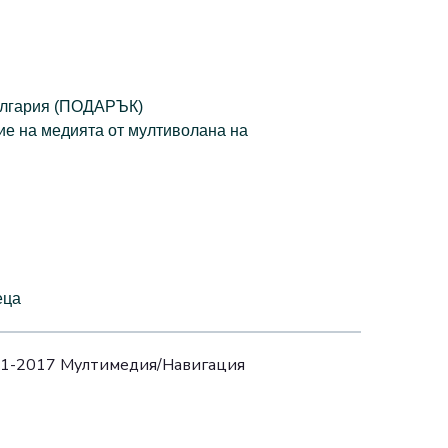
България (ПОДАРЪК)
ие на медията от мултиволана на
еца
-2017 Мултимедия/Навигация