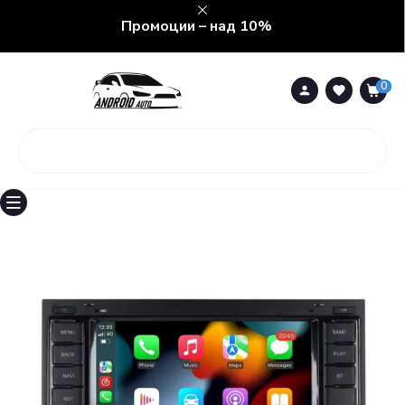
Промоции – над 10%
0
0