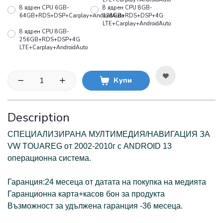
8 ядрен CPU 6GB-
8 ядрен CPU 8GB-
64GB+RDS+DSP+Carplay+AndroidAuto
128GB+RDS+DSP+4G
LTE+Carplay+AndroidAuto
8 ядрен CPU 8GB-
256GB+RDS+DSP+4G
LTE+Carplay+AndroidAuto
Купи
Description
СПЕЦИАЛИЗИРАНА МУЛТИМЕДИЯ/НАВИГАЦИЯ ЗА
VW TOUAREG от 2002-2010г с ANDROID 13
oперационна система.
Г
аранция:24 месеца от датата на покупка на медията
Гаранционна карта+касов бон за продукта
Възможност за удължена гаранция -36 месеца.