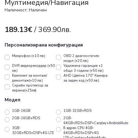
Мултимедия/Навигация
Наличност: Наличен
189.13€
/ 369.90лв.
Персонализирана конфигурация
Микрофон (+10 лв.)
OBD 2 диагностичен
модул (+20 лв.)
DVR видеорекордер (+50
Удължена гаранция +1
лв.)
общо 3 години (+50 лв.)
Koмплект за монтаж/
AHD Цветна 170" Камера
демонтаж(+10 лв.)
за заден ход (+50 лв.)
Скрийн протектор за
екрана(+25лв)
Модел
1GB-16GB
1GB-32GB+RDS
2GB-16GB+RDS
2GB-
64GB+RDS+DSP+Carplay+AndroidAuto
3GB-
8 ядрен CPU 4GB-
32GB+RDS+DSP+4G LTE
64GB+RDS+DSP+4G
LTE+Carplay+AndroidAuto