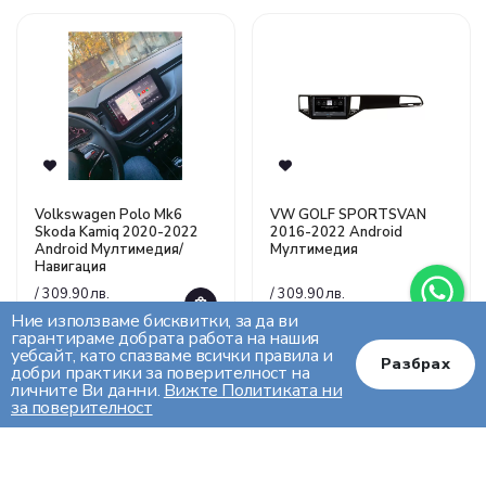
Volkswagen Polo Mk6
VW GOLF SPORTSVAN
Skoda Kamiq 2020-2022
2016-2022 Android
Android Mултимедия/
Mултимедия
Навигация
/ 309.90лв.
/ 309.90лв.
158.45€
158.45€
Ние използваме бисквитки, за да ви
гарантираме добрата работа на нашия
уебсайт, като спазваме всички правила и
Разбрах
добри практики за поверителност на
личните Ви данни.
Вижте Политиката ни
за поверителност