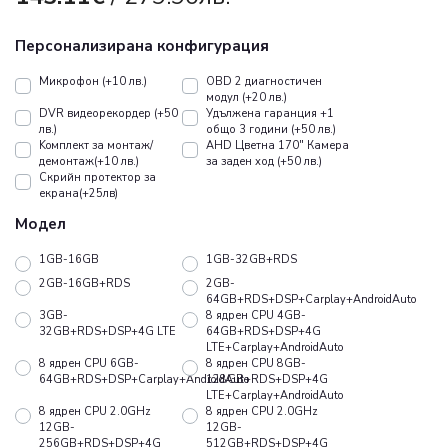
Персонализирана конфигурация
Микрофон (+10 лв.)
OBD 2 диагностичен
модул (+20 лв.)
DVR видеорекордер (+50
Удължена гаранция +1
лв.)
общо 3 години (+50 лв.)
Koмплект за монтаж/
AHD Цветна 170" Камера
демонтаж(+10 лв.)
за заден ход (+50 лв.)
Скрийн протектор за
екрана(+25лв)
Модел
1GB-16GB
1GB-32GB+RDS
2GB-16GB+RDS
2GB-
64GB+RDS+DSP+Carplay+AndroidAuto
3GB-
8 ядрен CPU 4GB-
32GB+RDS+DSP+4G LTE
64GB+RDS+DSP+4G
LTE+Carplay+AndroidAuto
8 ядрен CPU 6GB-
8 ядрен CPU 8GB-
64GB+RDS+DSP+Carplay+AndroidAuto
128GB+RDS+DSP+4G
LTE+Carplay+AndroidAuto
8 ядрен CPU 2.0GHz
8 ядрен CPU 2.0GHz
12GB-
12GB-
256GB+RDS+DSP+4G
512GB+RDS+DSP+4G