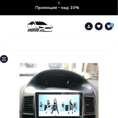
Промоции – над 10%
0
0