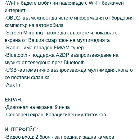
-Wi-Fi- бъдете мобилни навсякъде с Wi-Fi безжичен
интернет
-OBD2- възможност да четете информация от бордовия
компютър на автомобила
-Screen Mirroring - може да свържете и показвате
екрана от Вашия смартфон на мултимедията
-Radio - има вграден FM/AM тунер
-Bluetooth - поддържа A2DP възпроизвеждане на
музика от телефона през Bluetooth
-USB -автоматично възпроизвежда мултимедия, когато
се постави флашка
-Aux In
ЕКРАН:
-Диагонал на екрана: 9 инча
-Сензорен екран: Капацитивен мултиточков
ИНТЕРФЕЙС:
-Видео вход: 2 броя - за предна и задна камера