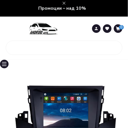
Промоции – над 10%
0
0