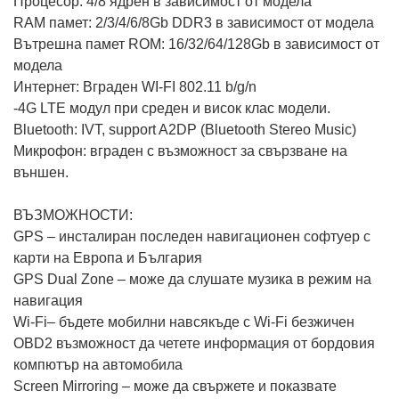
Процесор: 4/8 ядрен в зависимост от модела
RAM памет: 2/3/4/6/8Gb DDR3 в зависимост от модела
Вътрешна памет ROM: 16/32/64/128Gb в зависимост от
модела
Интернет: Вграден WI-FI 802.11 b/g/n
-4G LTE модул при среден и висок клас модели.
Bluetooth: IVT, support A2DP (Bluetooth Stereo Music)
Микрофон: вграден с възможност за свързване на
външен.
ВЪЗМОЖНОСТИ:
GPS – инсталиран последен навигационен софтуер с
карти на Европа и България
GPS Dual Zone – може да слушате музика в режим на
навигация
Wi-Fi– бъдете мобилни навсякъде с Wi-Fi безжичен
OBD2 възможност да четете информация от бордовия
компютър на автомобила
Screen Mirroring – може да свържете и показвате