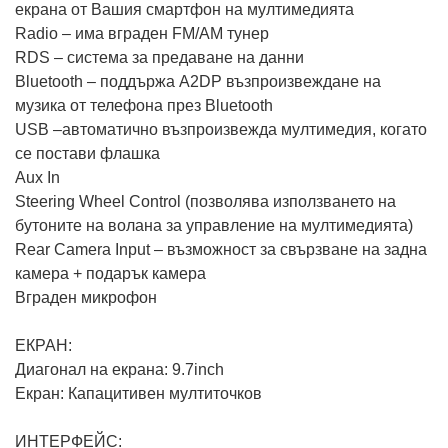
екрана от Вашия смартфон на мултимедията
Radio – има вграден FM/AM тунер
RDS – система за предаване на данни
Bluetooth – поддържа A2DP възпроизвеждане на
музика от телефона през Bluetooth
USB –автоматично възпроизвежда мултимедия, когато
се постави флашка
Aux In
Steering Wheel Control (позволява използването на
бутоните на волана за управление на мултимедията)
Rear Camera Input – възможност за свързване на задна
камера + подарък камера
Вграден микрофон
ЕКРАН:
Диагонал на екрана: 9.7inch
Eкран: Капацитивен мултиточков
ИНТЕРФЕЙС: