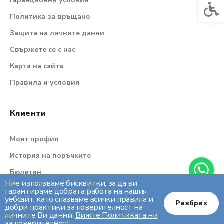
Гаранционни условия
Спец
Политика за връщане
Защита на личните данни
Свържете се с нас
Карта на сайта
Правила и условия
Клиенти
Моят профил
История на поръчките
Бюлетин
Ние използваме бисквитки, за да ви
гарантираме добрата работа на нашия
уебсайт, като спазваме всички правила и
Разбрах
добри практики за поверителност на
личните Ви данни.
Вижте Политиката ни
за поверителност