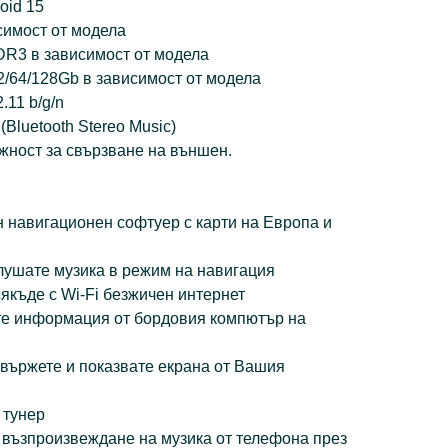
oid 15
симост от модела
DR3 в зависимост от модела
/64/128Gb в зависимост от модела
.11 b/g/n
 (Bluetooth Stereo Music)
жност за свързване на външен.
 навигационен софтуер с карти на Европа и
лушате музика в режим на навигация
якъде с Wi-Fi безжичен интернет
те информация от бордовия компютър на
 свържете и показвате екрана от Вашия
 тунер
 възпроизвеждане на музика от телефона през