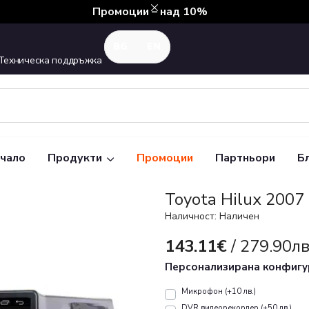
Промоции – над 10%
Техническа поддръжка
чало
Продукти
Промоции
Партньори
Б
Toyota Hilux 200
Наличност: Наличен
143.11€
/ 279.90лв
Персонализирана конфиг
Микрофон (+10 лв.)
DVR видеорекордер (+50 лв.)