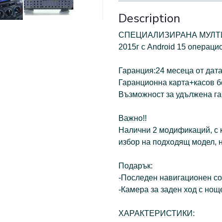
Description
СПЕЦИАЛИЗИРАНА МУЛТИМЕ
2015г с Аndroid 15 операци
Гаранция:24 месеца от дата
Гаранционна карта+касов б
Възможност за удължена га
Важно!!
Налични 2 модификаций, с 
избор на подходящ модел, н
Подарък:
-Последен навигационен со
-Камера за заден ход с но
ХАРАКТЕРИСТИКИ: