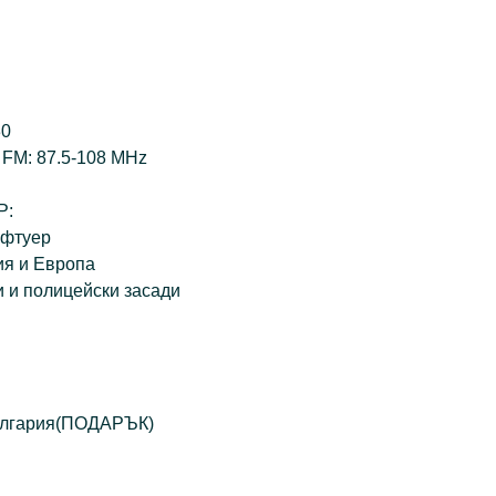
30
 FM: 87.5-108 MHz
Р:
офтуер
ия и Европа
 и полицейски засади
България(ПОДАРЪК)