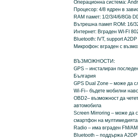
Операционна система: Andr
Процесор: 4/8 ядрен в зави
RAM памет: 1/2/3/4/6/8Gb D
Вътрешна памет ROM: 16/32
Интернет: Вграден WI-FI 802
Bluetooth: IVT, support A2DP
Микрофон: вграден с възмо
ВЪЗМОЖНОСТИ:
GPS – инсталиран последен
България
GPS Dual Zone – може да с
Wi-Fi– бъдете мобилни навс
OBD2– възможност да чете
автомобила
Screen Mirroring – може да
смартфон на мултимедията
Radio – има вграден FM/AM
Bluetooth – поддържа A2DP