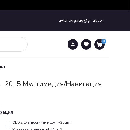
avtonavigaciq@gmail.com
0
0
лог
7 - 2015 Mултимедия/Навигация
.
урация
OBD 2 диагностичен модул (+20 лв.)
Удължена гаранция +1 общо 3