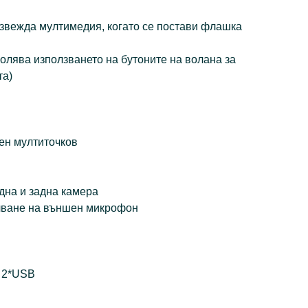
звежда мултимедия, когато се постави флашка
зволява използването на бутоните на волана за
та)
ен мултиточков
една и задна камера
ючване на външен микрофон
, 2*USB