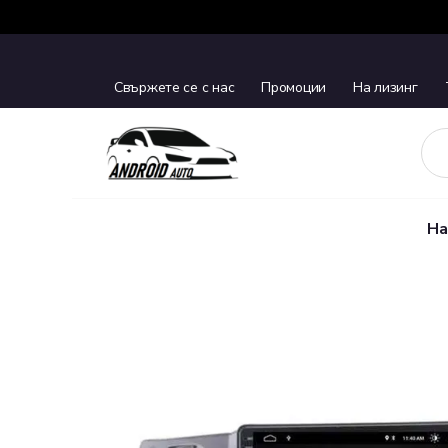
Свържете се с нас
Промоции
На лизинг
На