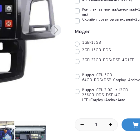
Koмплект за монтаж/демонтаж(+
лв.)
Скрийн протектор за екрана(+25
Модел
1GB-16GB
2GB-16GB+RDS
3GB-32GB+RDS+DSP+4G LTE
8 ядрен CPU 6GB-
64GB+RDS+DSP+Carplay+Android
8 ядрен CPU 2.0GHz 12GB-
256GB+RDS+DSP+4G
LTE+Carplay+AndroidAuto