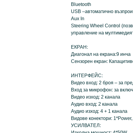
Bluetooth
USB –автоматично възпрои
Aux In
Steering Wheel Control (по
управление на мултимедия
ЕКРАН:
Диагонал на екрана:9 инча
Сензорен екран: Капацитив
ИНТЕРФЕЙС:
Видео вход: 2 броя – за пр
Вход за микрофон: за вкл
Видео изход: 2 канала
Аудио вход: 2 канала
Аудио изход: 4 + 1 канала
Видове конектори: 1*Power
УСИЛВАТЕЛ:
Изходна мощност: 4*50W