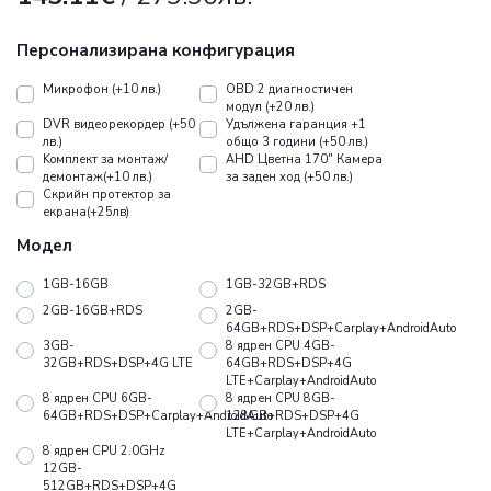
Персонализирана конфигурация
Микрофон (+10 лв.)
OBD 2 диагностичен
модул (+20 лв.)
DVR видеорекордер (+50
Удължена гаранция +1
лв.)
общо 3 години (+50 лв.)
Koмплект за монтаж/
AHD Цветна 170" Камера
демонтаж(+10 лв.)
за заден ход (+50 лв.)
Скрийн протектор за
екрана(+25лв)
Модел
1GB-16GB
1GB-32GB+RDS
2GB-16GB+RDS
2GB-
64GB+RDS+DSP+Carplay+AndroidAuto
3GB-
8 ядрен CPU 4GB-
32GB+RDS+DSP+4G LTE
64GB+RDS+DSP+4G
LTE+Carplay+AndroidAuto
8 ядрен CPU 6GB-
8 ядрен CPU 8GB-
64GB+RDS+DSP+Carplay+AndroidAuto
128GB+RDS+DSP+4G
LTE+Carplay+AndroidAuto
8 ядрен CPU 2.0GHz
12GB-
512GB+RDS+DSP+4G