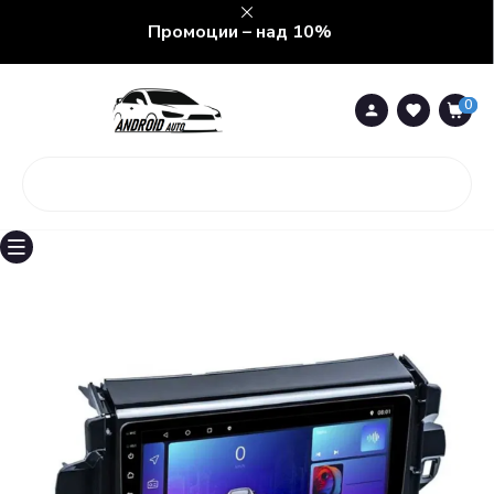
Промоции – над 10%
0
0