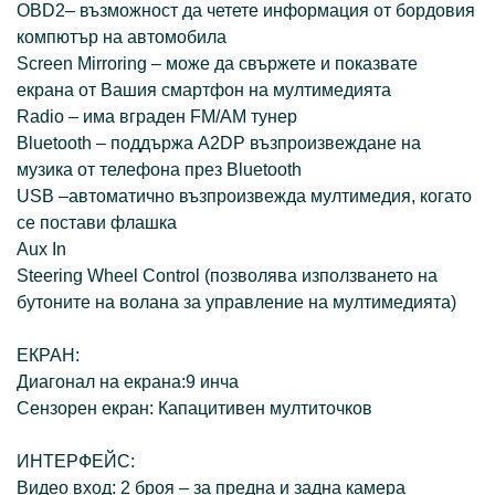
OBD2– възможност да четете информация от бордовия
компютър на автомобила
Screen Mirroring – може да свържете и показвате
екрана от Вашия смартфон на мултимедията
Radio – има вграден FM/AM тунер
Bluetooth – поддържа A2DP възпроизвеждане на
музика от телефона през Bluetooth
USB –автоматично възпроизвежда мултимедия, когато
се постави флашка
Aux In
Steering Wheel Control (позволява използването на
бутоните на волана за управление на мултимедията)
ЕКРАН:
Диагонал на екрана:9 инча
Сензорен екран: Капацитивен мултиточков
ИНТЕРФЕЙС:
Видео вход: 2 броя – за предна и задна камера