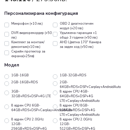
Персонализирана конфигурация
Микрофон (+10 лв.)
OBD 2 диагностичен
модул (+20 лв.)
DVR видеорекордер (+50
Удължена гаранция +1
лв.)
общо 3 години (+50 лв.)
Koмплект за монтаж/
AHD Цветна 170" Камера
демонтаж(+10 лв.)
за заден ход (+50 лв.)
Скрийн протектор за
екрана(+25лв)
Модел
1GB-16GB
1GB-32GB+RDS
2GB-16GB+RDS
2GB-
64GB+RDS+DSP+Carplay+AndroidAuto
3GB-
8 ядрен CPU 4GB-
32GB+RDS+DSP+4G LTE
64GB+RDS+DSP+4G
LTE+Carplay+AndroidAuto
8 ядрен CPU 6GB-
8 ядрен CPU 8GB-
64GB+RDS+DSP+Carplay+AndroidAuto
128GB+RDS+DSP+4G
LTE+Carplay+AndroidAuto
8 ядрен CPU 2.0GHz
8 ядрен CPU 2.0GHz
12GB-
12GB-
256GB+RDS+DSP+4G
512GB+RDS+DSP+4G