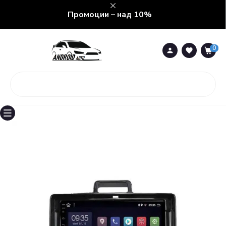
Промоции – над 10%
0
0