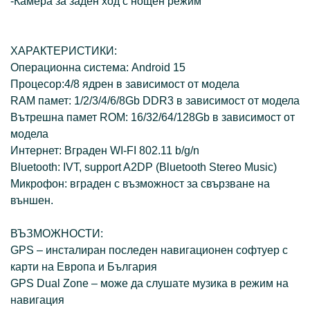
-Камера за заден ход с нощен режим
ХАРАКТЕРИСТИКИ:
Операционна система: Android 15
Процесор:4/8 ядрен в зависимост от модела
RAM памет: 1/2/3/4/6/8Gb DDR3 в зависимост от модела
Вътрешна памет ROM: 16/32/64/128Gb в зависимост от
модела
Интернет: Вграден WI-FI 802.11 b/g/n
Bluetooth: IVT, support A2DP (Bluetooth Stereo Music)
Микрофон: вграден с възможност за свързване на
външен.
ВЪЗМОЖНОСТИ:
GPS – инсталиран последен навигационен софтуер с
карти на Европа и България
GPS Dual Zone – може да слушате музика в режим на
навигация