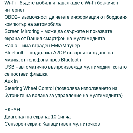
Wi-Fi– бъдете мобилни навсякъде с Wi-Fi безжичен
интернет
OBD2– възможност да четете информация от бордовия
компютър на автомобила
Screen Mirroring – може да свържете и показвате
екрана от Вашия смартфон на мултимедията
Radio – има вграден FM/AM тунер
Bluetooth – поддържа A2DP възпроизвеждане на
музика от телефона през Bluetooth
USB –автоматично възпроизвежда мултимедия, когато
се постави флашка
Aux In
Steering Wheel Control (позволява използването на
бутоните на волана за управление на мултимедията)
ЕКРАН:
Диагонал на екрана: 10.1инча
Сензорен екран: Капацитивен мултиточков