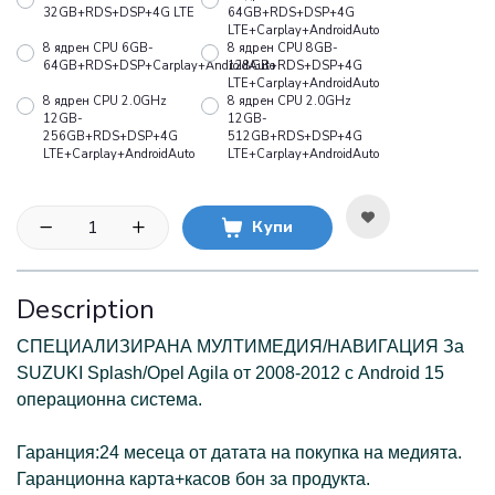
32GB+RDS+DSP+4G LTE
64GB+RDS+DSP+4G
LTE+Carplay+AndroidAuto
8 ядрен CPU 6GB-
8 ядрен CPU 8GB-
64GB+RDS+DSP+Carplay+AndroidAuto
128GB+RDS+DSP+4G
LTE+Carplay+AndroidAuto
8 ядрен CPU 2.0GHz
8 ядрен CPU 2.0GHz
12GB-
12GB-
256GB+RDS+DSP+4G
512GB+RDS+DSP+4G
LTE+Carplay+AndroidAuto
LTE+Carplay+AndroidAuto
Купи
Description
СПЕЦИАЛИЗИРАНА МУЛТИМЕДИЯ/НАВИГАЦИЯ За
SUZUKI Splash/Opel Agila от 2008-2012 с Аndroid 15
операционна система.
Гаранция:24 месеца от датата на покупка на медията.
Гаранционна карта+касов бон за продукта.