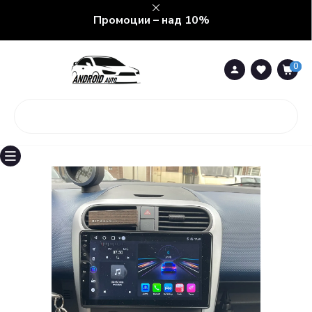
Промоции – над 10%
0
0