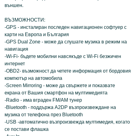
външен.
ВЪЗМОЖНОСТИ:
-GPS - инсталиран последен навигационен софтуер с
карти на Европа и България
-GPS Dual Zone - може да слушате музика в режим на
навигация
-Wi-Fi- бъдете мобилни навсякъде с Wi-Fi безжичен
интернет
-OBD2- възможност да четете информация от бордовия
компютър на автомобила
-Screen Mirroring - може да свържете и показвате
екрана от Вашия смартфон на мултимедията
-Radio - има вграден FM/AM тунер
-Bluetooth - поддържа A2DP възпроизвеждане на
музика от телефона през Bluetooth
-USB -автоматично възпроизвежда мултимедия, когато
се постави флашка