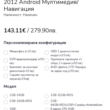
2012 Android Mултимедия/
Навигация
Наличност: Наличен
143.11€
/ 279.90лв.
Персонализирана конфигурация
Микрофон (+10 лв.)
OBD 2 диагностичен
модул (+20 лв.)
DVR видеорекордер (+50
Удължена гаранция +1
лв.)
общо 3 години (+50 лв.)
Koмплект за монтаж/
AHD Цветна 170" Камера
демонтаж(+10 лв.)
за заден ход (+50 лв.)
Скрийн протектор за
екрана(+25лв)
Модел
1GB-16GB
1GB-32GB+RDS
2GB-16GB+RDS
2GB-
64GB+RDS+DSP+Carplay+AndroidAuto
3GB-
8 ядрен CPU 4GB-