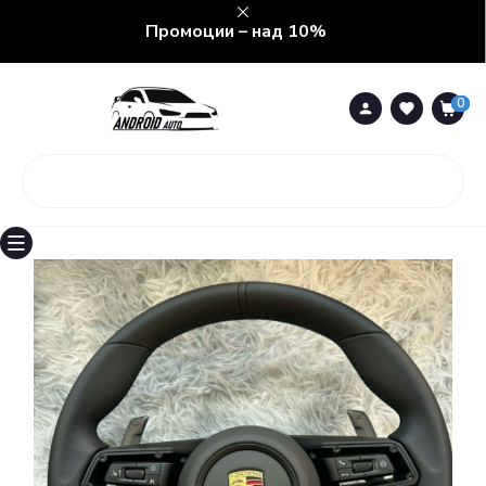
Промоции – над 10%
0
0