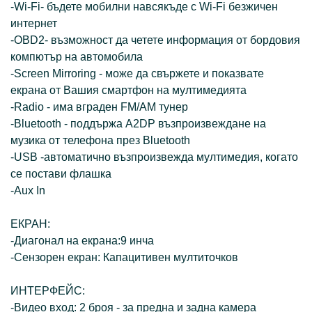
-Wi-Fi- бъдете мобилни навсякъде с Wi-Fi безжичен
интернет
-OBD2- възможност да четете информация от бордовия
компютър на автомобила
-Screen Mirroring - може да свържете и показвате
екрана от Вашия смартфон на мултимедията
-Radio - има вграден FM/AM тунер
-Bluetooth - поддържа A2DP възпроизвеждане на
музика от телефона през Bluetooth
-USB -автоматично възпроизвежда мултимедия, когато
се постави флашка
-Aux In
ЕКРАН:
-Диагонал на екрана:9 инча
-Сензорен екран: Капацитивен мултиточков
ИНТЕРФЕЙС:
-Видео вход: 2 броя - за предна и задна камера