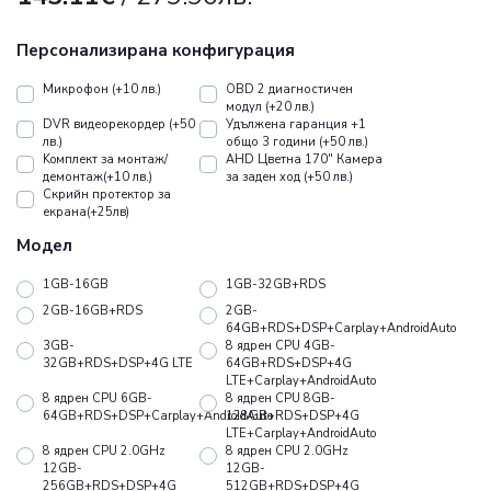
Персонализирана конфигурация
Микрофон (+10 лв.)
OBD 2 диагностичен
модул (+20 лв.)
DVR видеорекордер (+50
Удължена гаранция +1
лв.)
общо 3 години (+50 лв.)
Koмплект за монтаж/
AHD Цветна 170" Камера
демонтаж(+10 лв.)
за заден ход (+50 лв.)
Скрийн протектор за
екрана(+25лв)
Модел
1GB-16GB
1GB-32GB+RDS
2GB-16GB+RDS
2GB-
64GB+RDS+DSP+Carplay+AndroidAuto
3GB-
8 ядрен CPU 4GB-
32GB+RDS+DSP+4G LTE
64GB+RDS+DSP+4G
LTE+Carplay+AndroidAuto
8 ядрен CPU 6GB-
8 ядрен CPU 8GB-
64GB+RDS+DSP+Carplay+AndroidAuto
128GB+RDS+DSP+4G
LTE+Carplay+AndroidAuto
8 ядрен CPU 2.0GHz
8 ядрен CPU 2.0GHz
12GB-
12GB-
256GB+RDS+DSP+4G
512GB+RDS+DSP+4G