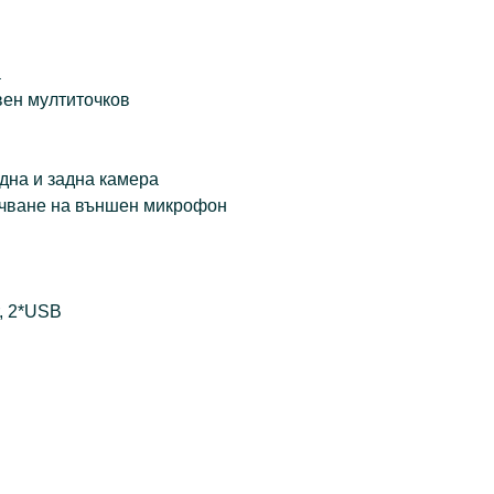
а
вен мултиточков
една и задна камера
ючване на външен микрофон
, 2*USB