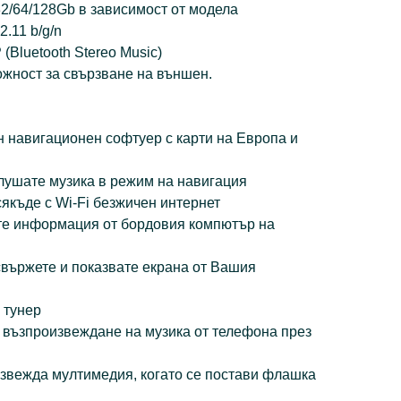
2/64/128Gb в зависимост от модела
2.11 b/g/n
P (Bluetooth Stereo Music)
ожност за свързване на външен.
н навигационен софтуер с карти на Европа и
слушате музика в режим на навигация
сякъде с Wi-Fi безжичен интернет
те информация от бордовия компютър на
 свържете и показвате екрана от Вашия
 тунер
P възпроизвеждане на музика от телефона през
звежда мултимедия, когато се постави флашка