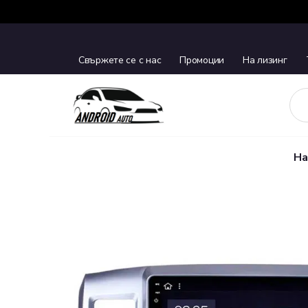
Свържете се с нас
Промоции
На лизинг
На