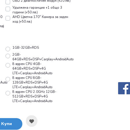
OBD 2 диагностичен модул (+20 лв.)
Удължена гаранция +1 общо 3
години (+50 лв.)
10
AHD Цветна 170" Камера за заден
ход (+50 лв.)
лв)
1GB-32GB+RDS
2GB-
64GB+RDS+DSP+Carplay+AndroidAuto
8 ядрен CPU 4GB-
64GB+RDS+DSP+4G
LTE+Carplay+AndroidAuto
8 ядрен CPU 8GB-
Auto
128GB+RDS+DSP+4G
LTE+Carplay+AndroidAuto
8 ядрен CPU 2.0GHz 12GB-
512GB+RDS+DSP+4G
LTE+Carplay+AndroidAuto
Купи