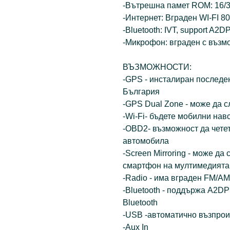
-Вътрешна памет ROM: 16/3
-Интернет: Вграден WI-FI 80
-Bluetooth: IVT, support A2D
-Микрофон: вграден с възм
ВЪЗМОЖНОСТИ:
-GPS - инсталиран последе
България
-GPS Dual Zone - може да 
-Wi-Fi- бъдете мобилни нав
-OBD2- възможност да чете
автомобила
-Screen Mirroring - може да
смартфон на мултимедията
-Radio - има вграден FM/AM
-Bluetooth - поддържа A2D
Bluetooth
-USB -автоматично възпрои
-Aux In