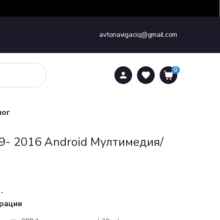
avtonavigaciq@gmail.com
0
0
лог
9- 2016 Android Mултимедия/
.
урация