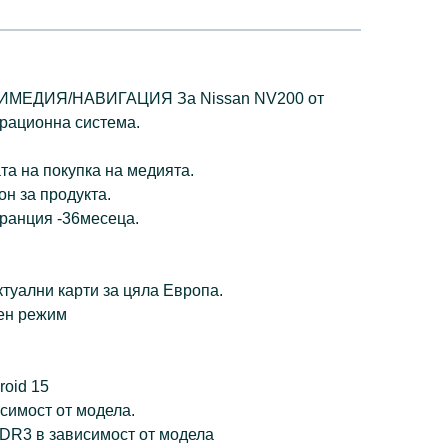
ЕДИЯ/НАВИГАЦИЯ За Nissan NV200 от
ерационна система.
та на покупка на медията.
н за продукта.
ранция -36месеца.
туални карти за цяла Европа.
щен режим
roid 15
исимост от модела.
DDR3 в зависимост от модела