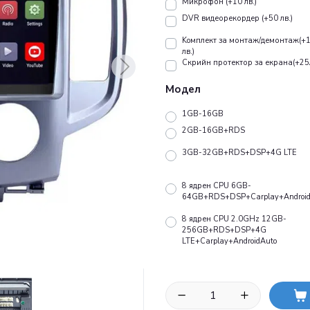
Микрофон (+10 лв.)
DVR видеорекордер (+50 лв.)
Koмплект за монтаж/демонтаж(+
лв.)
Скрийн протектор за екрана(+25
Модел
1GB-16GB
2GB-16GB+RDS
3GB-32GB+RDS+DSP+4G LTE
8 ядрен CPU 6GB-
64GB+RDS+DSP+Carplay+Android
8 ядрен CPU 2.0GHz 12GB-
256GB+RDS+DSP+4G
LTE+Carplay+AndroidAuto