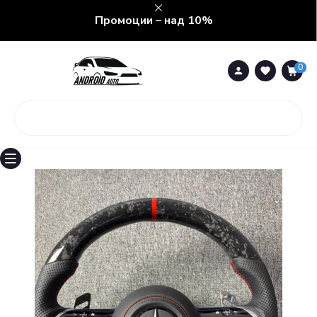
Промоции – над 10%
0
0