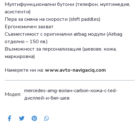
Мултифункционални бутони (телефон, мултимедия,
асистенти)
Пера за смяна на скорости (shift paddles)
Ергономичен захват
Съвместимост с оригинални airbag модули (Airbag
отделно – 150 лв.)
Възможност за персонализация (шевове, кожа,
маркировка)
Намерете ни на:
www.avto-navigaciq.com
mercedes-amg-волан-carbon-кожа-с-led-
Модел:
дисплей-и-бял-шев