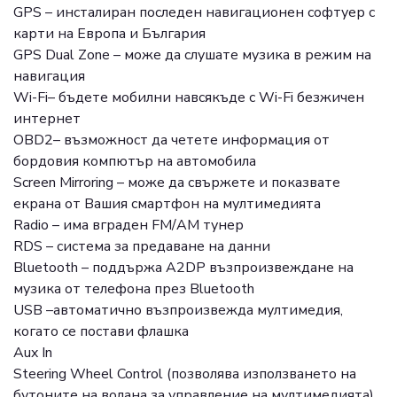
GPS – инсталиран последен навигационен софтуер с
карти на Европа и България
GPS Dual Zone – може да слушате музика в режим на
навигация
Wi-Fi– бъдете мобилни навсякъде с Wi-Fi безжичен
интернет
OBD2– възможност да четете информация от
бордовия компютър на автомобила
Screen Mirroring – може да свържете и показвате
екрана от Вашия смартфон на мултимедията
Radio – има вграден FM/AM тунер
RDS – система за предаване на данни
Bluetooth – поддържа A2DP възпроизвеждане на
музика от телефона през Bluetooth
USB –автоматично възпроизвежда мултимедия,
когато се постави флашка
Aux In
Steering Wheel Control (позволява използването на
бутоните на волана за управление на мултимедията)