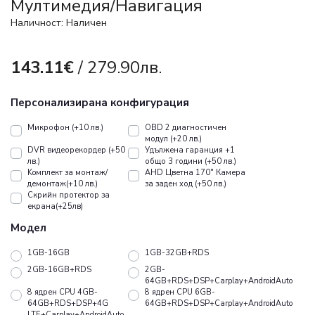
Mултимедия/Навигация
Наличност: Наличен
143.11€
/ 279.90лв.
Персонализирана конфигурация
Микрофон (+10 лв.)
OBD 2 диагностичен
модул (+20 лв.)
DVR видеорекордер (+50
Удължена гаранция +1
лв.)
общо 3 години (+50 лв.)
Koмплект за монтаж/
AHD Цветна 170" Камера
демонтаж(+10 лв.)
за заден ход (+50 лв.)
Скрийн протектор за
екрана(+25лв)
Модел
1GB-16GB
1GB-32GB+RDS
2GB-16GB+RDS
2GB-
64GB+RDS+DSP+Carplay+AndroidAuto
8 ядрен CPU 4GB-
8 ядрен CPU 6GB-
64GB+RDS+DSP+4G
64GB+RDS+DSP+Carplay+AndroidAuto
LTE+Carplay+AndroidAuto