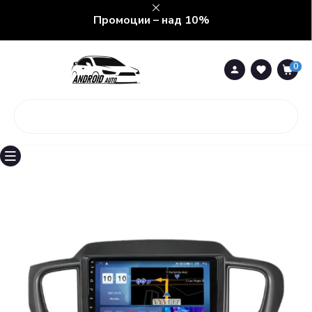
Промоции – над 10%
0
0