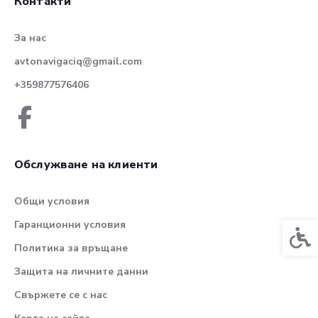
Контакти
За нас
avtonavigaciq@gmail.com
+359877576406
Обслужване на клиенти
Общи условия
Гаранционни условия
Спец
Политика за връщане
Защита на личните данни
Свържете се с нас