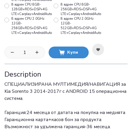
8 ядрен CPU 8GB-
8 ядрен CPU 8GB-
128GB+RDS+DSP+4G
256GB+RDS+DSP+4G
LTE+Carplay+AndroidAuto
LTE+Carplay+AndroidAuto
8 ядрен CPU 2.0GHz
8 ядрен CPU 2.0GHz
12GB-
12GB-
256GB+RDS+DSP+4G
512GB+RDS+DSP+4G
LTE+Carplay+AndroidAuto
LTE+Carplay+AndroidAuto
Купи
Description
СПЕЦИАЛИЗИРАНА МУЛТИМЕДИЯ/НАВИГАЦИЯ за
Kia Sorento 3 2014-2017г с ANDROID 15 операционна
система.
Гаранция:24 месеца от датата на покупка на медията
Гаранционна карта+касов бон за продукта
Възможност за удължена гаранция-36 месеца.