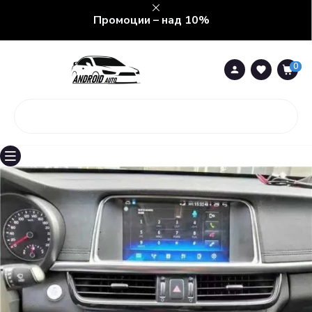
Промоции – над 10%
0
0