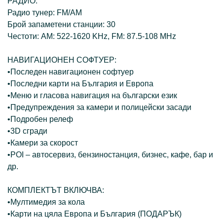
РАДИО:
Радио тунер: FM/AM
Брой запаметени станции: 30
Честоти: AM: 522-1620 KHz, FM: 87.5-108 MHz
НАВИГАЦИОНЕН СОФТУЕР:
•Последен навигационен софтуер
•Последни карти на България и Европа
•Меню и гласова навигация на български език
•Предупреждения за камери и полицейски засади
•Подробен релеф
•3D сгради
•Камери за скорост
•POI – автосервиз, бензиностанция, бизнес, кафе, бар и
др.
КОМПЛЕКТЪТ ВКЛЮЧВА:
•Мултимедия за кола
•Карти на цяла Европа и България (ПОДАРЪК)