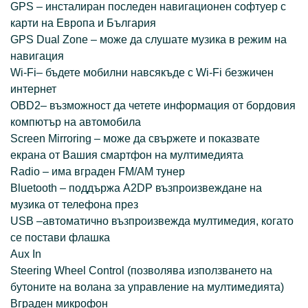
GPS – инсталиран последен навигационен софтуер с
карти на Европа и България
GPS Dual Zone – може да слушате музика в режим на
навигация
Wi-Fi– бъдете мобилни навсякъде с Wi-Fi безжичен
интернет
OBD2– възможност да четете информация от бордовия
компютър на автомобила
Screen Mirroring – може да свържете и показвате
екрана от Вашия смартфон на мултимедията
Radio – има вграден FM/AM тунер
Bluetooth – поддържа A2DP възпроизвеждане на
музика от телефона през
USB –автоматично възпроизвежда мултимедия, когато
се постави флашка
Aux In
Steering Wheel Control (позволява използването на
бутоните на волана за управление на мултимедията)
Вграден микрофон