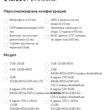
Персонализирана конфигурация
Микрофон (+10 лв.)
OBD 2 диагностичен
модул (+20 лв.)
DVR видеорекордер (+50
Удължена гаранция +1
лв.)
общо 3 години (+50 лв.)
Koмплект за монтаж/
AHD Цветна 170" Камера
демонтаж(+10 лв.)
за заден ход (+50 лв.)
Скрийн протектор за
екрана(+25лв)
Модел
1GB-16GB
1GB-32GB+RDS
2GB-16GB+RDS
2GB-
64GB+RDS+DSP+Carplay+AndroidAuto
3GB-
8 ядрен CPU 4GB-
32GB+RDS+DSP+4G LTE
64GB+RDS+DSP+4G
LTE+Carplay+AndroidAuto
8 ядрен CPU 6GB-
8 ядрен CPU 8GB-
64GB+RDS+DSP+Carplay+AndroidAuto
128GB+RDS+DSP+4G
LTE+Carplay+AndroidAuto
8 ядрен CPU 2.0GHz
8 ядрен CPU 2.0GHz
12GB-
12GB-
256GB+RDS+DSP+4G
512GB+RDS+DSP+4G