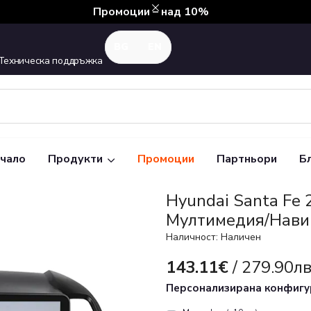
Промоции – над 10%
Техническа поддръжка
чало
Продукти
Промоции
Партньори
Б
Hyundai Santa Fe 
Mултимедия/Нави
Наличност: Наличен
143.11€
/ 279.90лв
Персонализирана конфиг