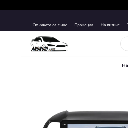
Свържете се с нас
Промоции
На лизинг
На