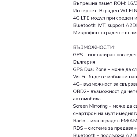
Вътрешна памет ROM: 16/3
Интернет: Вграден WI-FI 8
4G LTE модул при среден и
Bluetooth: IVT, support A2D
Микрофон: вграден с възм
ВЪЗМОЖНОСТИ:
GPS – инсталиран последе
България
GPS Dual Zone – може да с
Wi-Fi– бъдете мобилни нав
4G– възможност за свързв
OBD2– възможност да чет
автомобила
Screen Mirroring – може да
смартфон на мултимедият
Radio – има вграден FM/A
RDS – система за предаван
Bluetooth – поддържа A2D