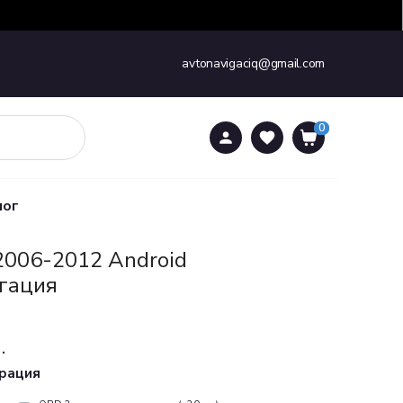
avtonavigaciq@gmail.com
0
0
лог
2006-2012 Аndroid
гация
.
урация