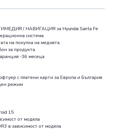
ЕДИЯ / НАВИГАЦИЯ за Hyundai Santa Fe
перационна система.
ата на покупка на медията.
он за продукта.
аранция -36 месеца.
офтуер с платени карти за Европа и България
ощен режим
oid 15
исимост от модела
DR3 в зависимост от модела