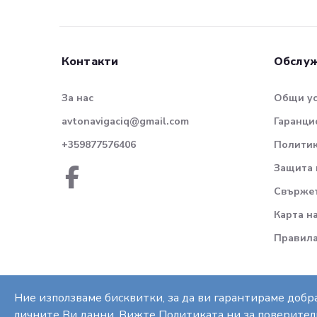
Контакти
Обслуж
За нас
Общи у
avtonavigaciq@gmail.com
Гаранци
+359877576406
Политик
Защита 
Свържет
Карта н
Правила
Ние използваме бисквитки, за да ви гарантираме добра
личните Ви данни.
Вижте Политиката ни за поверител