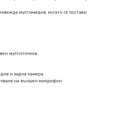
звежда мултимедия, когато се постави
вен мултиточков
една и задна камера
ючване на външен микрофон