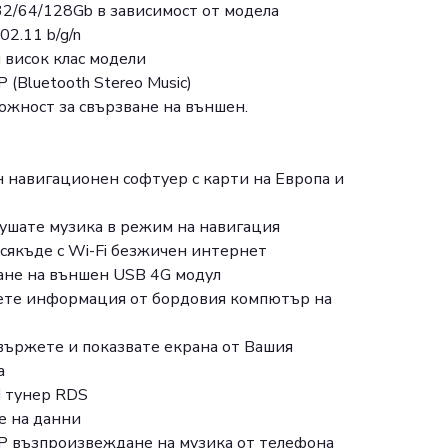
2/64/128Gb в зависимост от модела
02.11 b/g/n
 висок клас модели
P (Bluetooth Stereo Music)
ожност за свързване на външен.
н навигационен софтуер с карти на Европа и
лушате музика в режим на навигация
сякъде с Wi-Fi безжичен интернет
ане на външен USB 4G модул
ете информация от бордовия компютър на
 свържете и показвате екрана от Вашия
а
M тунер RDS
е на данни
P възпроизвеждане на музика от телефона