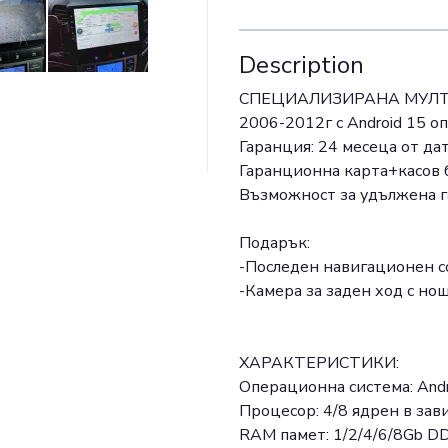
Description
СПЕЦИАЛИЗИРАНА МУЛТИМ
2006-2012г с Аndroid 15 о
Гаранция: 24 месеца от дат
Гаранционна карта+касов б
Възможност за удължена г
Подарък:
-Последен навигационен с
-Камера за заден ход с н
ХАРАКТЕРИСТИКИ:
Операционна система: Andr
Процесор: 4/8 ядрен в зав
RAM памет: 1/2/4/6/8Gb D