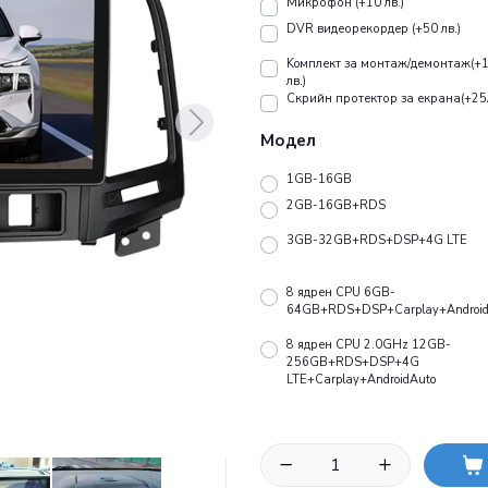
Микрофон (+10 лв.)
DVR видеорекордер (+50 лв.)
Koмплект за монтаж/демонтаж(+
лв.)
Скрийн протектор за екрана(+25
Модел
1GB-16GB
2GB-16GB+RDS
3GB-32GB+RDS+DSP+4G LTE
8 ядрен CPU 6GB-
64GB+RDS+DSP+Carplay+Android
8 ядрен CPU 2.0GHz 12GB-
256GB+RDS+DSP+4G
LTE+Carplay+AndroidAuto