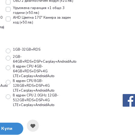
OBD 2 диагностичен модул (+20 лв.)
Удължена гаранция +1 общо 3
години (+50 лв.)
10
AHD Цветна 170" Камера за заден
ход (+50 лв.)
лв)
1GB-32GB+RDS
2GB-
64GB+RDS+DSP+Carplay+AndroidAuto
8 ядрен CPU 4GB-
64GB+RDS+DSP+4G
LTE+Carplay+AndroidAuto
8 ядрен CPU 8GB-
Auto
128GB+RDS+DSP+4G
LTE+Carplay+AndroidAuto
8 ядрен CPU 2.0GHz 12GB-
512GB+RDS+DSP+4G
LTE+Carplay+AndroidAuto
Купи