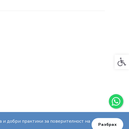
Спец
ла и добри практики за поверителност на
Разбрах