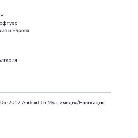
Р:
софтуер
рия и Европа
ългария
2006-2012 Аndroid 15 Mултимедия/Навигация