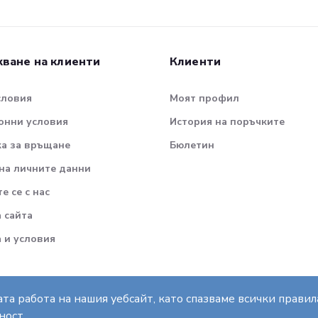
ване на клиенти
Клиенти
словия
Моят профил
онни условия
История на поръчките
а за връщане
Бюлетин
на личните данни
е се с нас
а сайта
 и условия
та работа на нашия уебсайт, като спазваме всички прави
ност