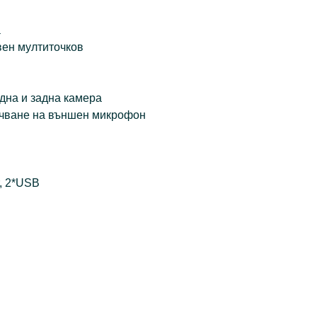
а
вен мултиточков
една и задна камера
ючване на външен микрофон
, 2*USB