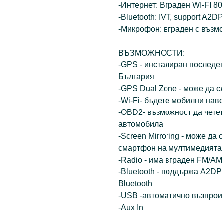
-Интернет: Вграден WI-FI 80
-Bluetooth: IVT, support A2D
-Микрофон: вграден с възм
ВЪЗМОЖНОСТИ:
-GPS - инсталиран последе
България
-GPS Dual Zone - може да 
-Wi-Fi- бъдете мобилни нав
-OBD2- възможност да чете
автомобила
-Screen Mirroring - може да
смартфон на мултимедията
-Radio - има вграден FM/AM
-Bluetooth - поддържа A2D
Bluetooth
-USB -автоматично възпрои
-Aux In