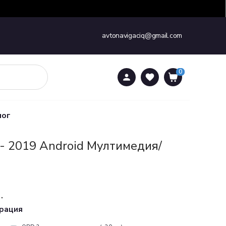
avtonavigaciq@gmail.com
0
0
лог
- 2019 Android Mултимедия/
.
урация