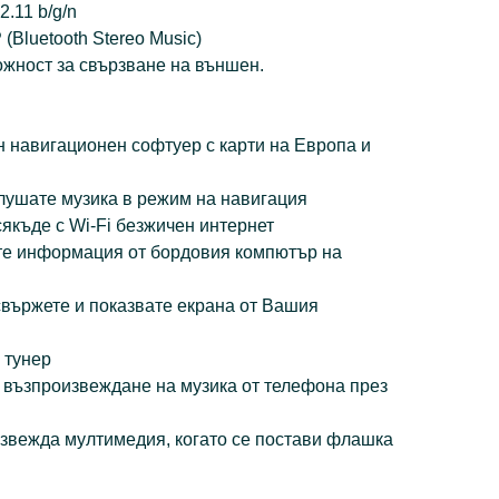
2.11 b/g/n
P (Bluetooth Stereo Music)
ожност за свързване на външен.
н навигационен софтуер с карти на Европа и
слушате музика в режим на навигация
сякъде с Wi-Fi безжичен интернет
те информация от бордовия компютър на
 свържете и показвате екрана от Вашия
 тунер
P възпроизвеждане на музика от телефона през
звежда мултимедия, когато се постави флашка