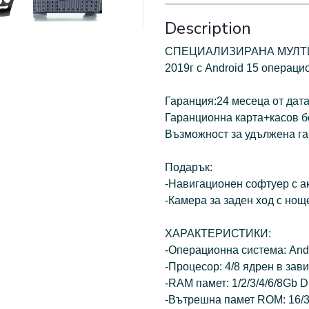
Description
СПЕЦИАЛИЗИРАНА МУЛТИМ
2019г с Android 15 операци
Гаранция:24 месеца от дата
Гаранционна карта+касов бо
Възможност за удължена га
Подарък:
-Навигационен софтуер с ак
-Камера за заден ход с но
ХАРАКТЕРИСТИКИ:
-Операционна система: And
-Процесор: 4/8 ядрен в зав
-RAM памет: 1/2/3/4/6/8Gb 
-Вътрешна памет ROM: 16/3