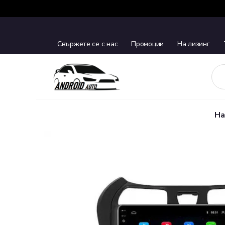
Свържете се с нас
Промоции
На лизинг
На