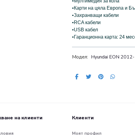
•Мултимедия за кола
•Карти на цяла Европа и 
•Захранващи кабели
•RCA кабели
•USB кабел
•Гаранционна карта: 24 ме
Модел:
Hyundai EON 2012-
ване на клиенти
Клиенти
словия
Моят профил