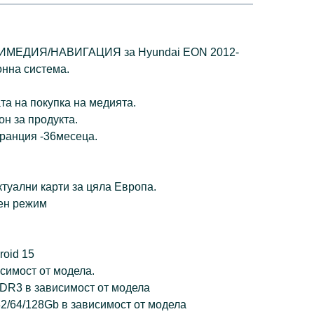
ЕДИЯ/НАВИГАЦИЯ за Hyundai EON 2012-
онна система.
та на покупка на медията.
н за продукта.
ранция -36месеца.
туални карти за цяла Европа.
щен режим
roid 15
исимост от модела.
DDR3 в зависимост от модела
2/64/128Gb в зависимост от модела