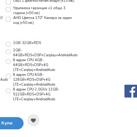
OBD 2 диагностичен модул (+20 лв.)
Удължена гаранция +1 общо 3
години (+50 лв.)
10
AHD Цветна 170" Камера за заден
ход (+50 лв.)
1GB-32GB+RDS
2GB-
64GB+RDS+DSP+Carplay+AndroidAuto
8 ядрен CPU 4GB-
64GB+RDS+DSP+4G
LTE+Carplay+AndroidAuto
8 ядрен CPU 8GB-
Auto
128GB+RDS+DSP+4G
LTE+Carplay+AndroidAuto
8 ядрен CPU 2.0GHz 12GB-
512GB+RDS+DSP+4G
LTE+Carplay+AndroidAuto
Купи