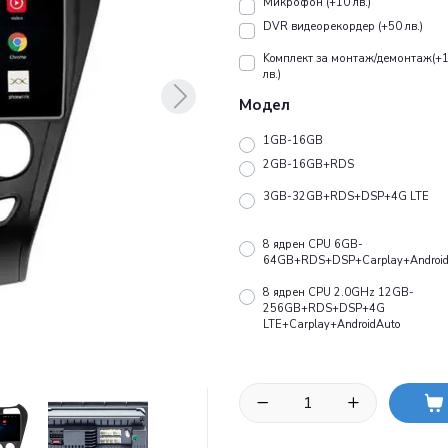
Микрофон (+10 лв.)
DVR видеорекордер (+50 лв.)
Koмплект за монтаж/демонтаж(+
лв.)
Модел
1GB-16GB
2GB-16GB+RDS
3GB-32GB+RDS+DSP+4G LTE
8 ядрен CPU 6GB-
64GB+RDS+DSP+Carplay+Android
8 ядрен CPU 2.0GHz 12GB-
256GB+RDS+DSP+4G
LTE+Carplay+AndroidAuto