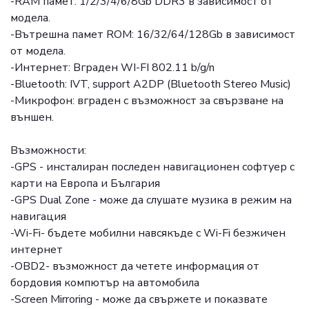
-RAM памет: 1/2/3/4/6/8Gb DDR3 в зависимост от
модела.
-Вътрешна памет ROM: 16/32/64/128Gb в зависимост
от модела.
-Интернет: Вграден WI-FI 802.11 b/g/n
-Bluetooth: IVT, support A2DP (Bluetooth Stereo Music)
-Микрофон: вграден с възможност за свързване на
външен.
Възможности:
-GPS - инсталиран последен навигационен софтуер с
карти на Европа и България
-GPS Dual Zone - може да слушате музика в режим на
навигация
-Wi-Fi- бъдете мобилни навсякъде с Wi-Fi безжичен
интернет
-OBD2- възможност да четете информация от
бордовия компютър на автомобила
-Screen Mirroring - може да свържете и показвате