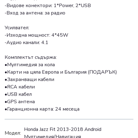
-Видове конектори: 1*Power, 2*USB
-Вход за антена: за радио
Усилвател:
-Изходна мощност: 4*45W
-Аудио канали: 4.1
Комплектът съдържа:
•Мултимедия за кола
•Карти на цяла Европа и България (ПОДАРЪК)
•Захранващи кабели
•RCA кабели
•USB кабел
•GPS антена
•Гаранционна карта: 24 месеца
Honda Jazz Fit 2013-2018 Android
Модел:
Mултимедия/Навигация