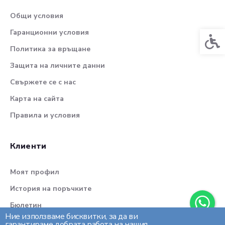
Общи условия
Гаранционни условия
Спец
Политика за връщане
Защита на личните данни
Свържете се с нас
Карта на сайта
Правила и условия
Клиенти
Моят профил
История на поръчките
Бюлетин
Ние използваме бисквитки, за да ви
гарантираме добрата работа на нашия