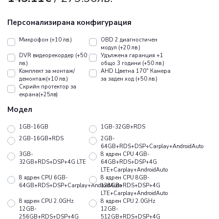
Персонализирана конфигурация
Микрофон (+10 лв.)
OBD 2 диагностичен
модул (+20 лв.)
DVR видеорекордер (+50
Удължена гаранция +1
лв.)
общо 3 години (+50 лв.)
Koмплект за монтаж/
AHD Цветна 170" Камера
демонтаж(+10 лв.)
за заден ход (+50 лв.)
Скрийн протектор за
екрана(+25лв)
Модел
1GB-16GB
1GB-32GB+RDS
2GB-16GB+RDS
2GB-
64GB+RDS+DSP+Carplay+AndroidAuto
3GB-
8 ядрен CPU 4GB-
32GB+RDS+DSP+4G LTE
64GB+RDS+DSP+4G
LTE+Carplay+AndroidAuto
8 ядрен CPU 6GB-
8 ядрен CPU 8GB-
64GB+RDS+DSP+Carplay+AndroidAuto
128GB+RDS+DSP+4G
LTE+Carplay+AndroidAuto
8 ядрен CPU 2.0GHz
8 ядрен CPU 2.0GHz
12GB-
12GB-
256GB+RDS+DSP+4G
512GB+RDS+DSP+4G