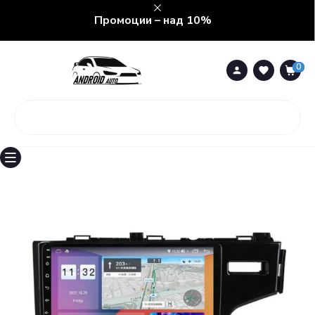
Промоции – над 10%
0
0