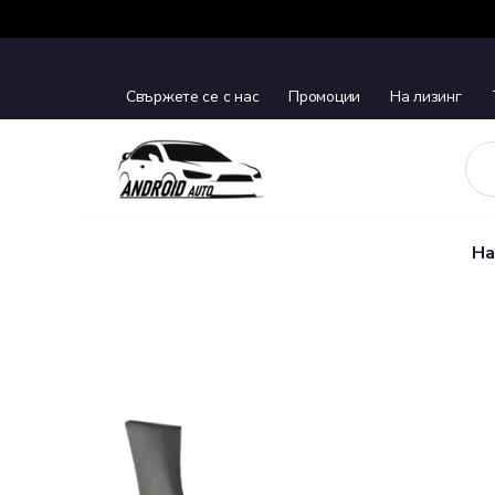
Свържете се с нас
Промоции
На лизинг
На