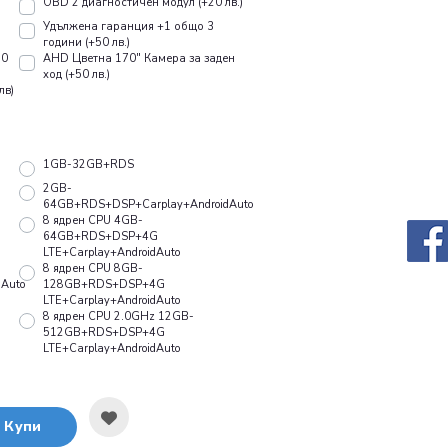
OBD 2 диагностичен модул (+20 лв.)
Удължена гаранция +1 общо 3
години (+50 лв.)
10
AHD Цветна 170" Камера за заден
ход (+50 лв.)
лв)
1GB-32GB+RDS
2GB-
64GB+RDS+DSP+Carplay+AndroidAuto
8 ядрен CPU 4GB-
64GB+RDS+DSP+4G
LTE+Carplay+AndroidAuto
8 ядрен CPU 8GB-
Auto
128GB+RDS+DSP+4G
LTE+Carplay+AndroidAuto
8 ядрен CPU 2.0GHz 12GB-
512GB+RDS+DSP+4G
LTE+Carplay+AndroidAuto
Купи