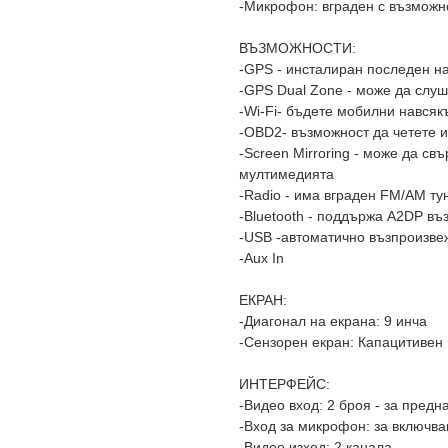
-Микрофон: вграден с възможн
ВЪЗМОЖНОСТИ:
-GPS - инсталиран последен н
-GPS Dual Zone - може да слуш
-Wi-Fi- бъдете мобилни навсяк
-OBD2- възможност да четете
-Screen Mirroring - може да с
мултимедията
-Radio - има вграден FM/AM ту
-Bluetooth - поддържа A2DP въ
-USB -автоматично възпроизве
-Aux In
ЕКРАН:
-Диагонал на екрана: 9 инча
-Сензорен екран: Капацитивен
ИНТЕРФЕЙС:
-Видео вход: 2 броя - за предн
-Вход за микрофон: за включв
-Видео изход: 2 канала