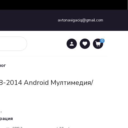
avtonavigaciq@gmail.com
0
0
лог
08-2014 Android Mултимедия/
.
урация