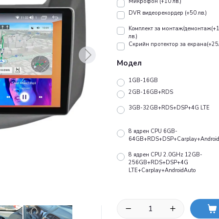
Микрофон (+10 лв.)
DVR видеорекордер (+50 лв.)
Koмплект за монтаж/демонтаж(+
лв.)
Скрийн протектор за екрана(+25
Модел
1GB-16GB
2GB-16GB+RDS
3GB-32GB+RDS+DSP+4G LTE
8 ядрен CPU 6GB-
64GB+RDS+DSP+Carplay+Android
8 ядрен CPU 2.0GHz 12GB-
256GB+RDS+DSP+4G
LTE+Carplay+AndroidAuto