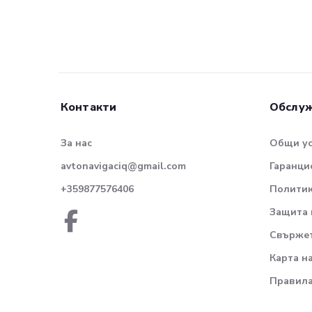
Контакти
Обслуж
За нас
Общи у
avtonavigaciq@gmail.com
Гаранци
+359877576406
Политик
Защита 
Свържет
Карта н
Правила