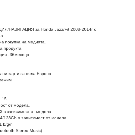
НАВИГАЦИЯ за Honda Jazz/Fit 2008-2014г с
а.
на покупка на медията.
а продукта.
ция -36месеца.
лни карти за цяла Европа.
 режим
d 15
мост от модела.
3 в зависимост от модела
в зависимост от модела
64/128Gb
1 b/g/n
luetooth Stereo Music)