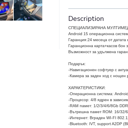
Description
СПЕЦИАЛИЗИРАНА МУЛТИМЕДИЯ/
Android 15 операционна систем
Гаранция:24 месеца от датата 
Гаранционна карта+касов бон з
Възможност за удължена гаран
Подарък:
-Навигационен софтуер с актуа
-Камера за заден ход с нощен
ХАРАКТЕРИСТИКИ:
-Операционна система: Androi
-Процесор: 4/8 ядрен в зависи
-RAM памет: 1/2/3/4/6/8Gb DDR
-Вътрешна памет ROM: 16/32/
-Интернет: Вграден WI-FI 802.1
-Bluetooth: IVT, support A2DP (B