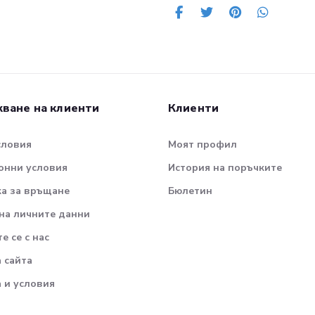
ване на клиенти
Клиенти
словия
Моят профил
онни условия
История на поръчките
а за връщане
Бюлетин
на личните данни
е се с нас
а сайта
 и условия