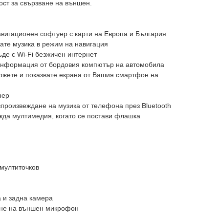
ост за свързване на външен.
авигационен софтуер с карти на Европа и България
ате музика в режим на навигация
ъде с Wi-Fi безжичен интернет
 информация от бордовия компютър на автомобила
вържете и показвате екрана от Вашия смартфон на
нер
зпроизвеждане на музика от телефона през Bluetooth
жда мултимедия, когато се постави флашка
 мултиточков
а и задна камера
ане на външен микрофон