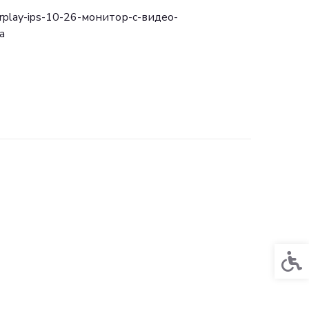
arplay-ips-10-26-монитор-с-видео-
a
Acces