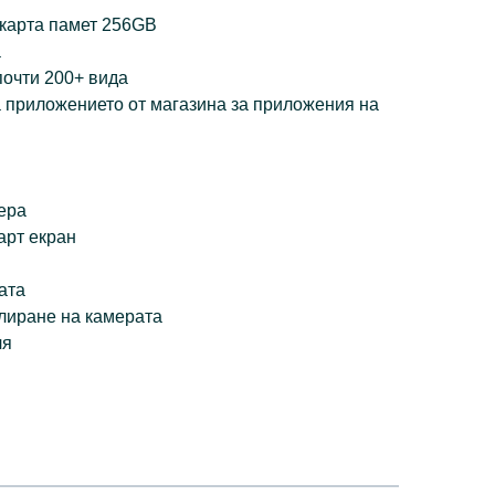
 карта памет 256GB
а
почти 200+ вида
а приложението от магазина за приложения на
ера
арт екран
ата
алиране на камерата
ля