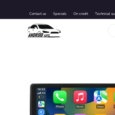
Contact us
Specials
On credit
Technical su