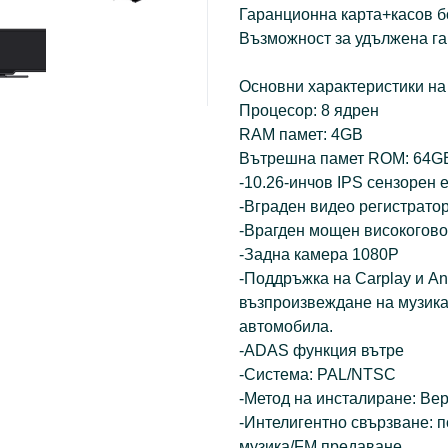
Гаранционна карта+касов б
Възможност за удължена г
Основни характеристики на
Процесор: 8 ядрен
RAM памет: 4GB
Вътрешна памет ROM: 64G
-10.26-инчов IPS сензорен 
-Вграден видео регистрато
-Врагден мощен високогов
-Задна камера 1080P
-Поддръжка на Carplay и And
възпроизвеждане на музика
автомобила.
-ADAS функция вътре
-Система: PAL/NTSC
-Метод на инсталиране: Вер
-Интелигентно свързване: 
музика/FM предаване