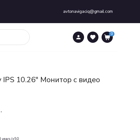
avtonavigaciq@gmail.com
0
0
y IPS 10.26" Монитор с видео
.
3 years (+50