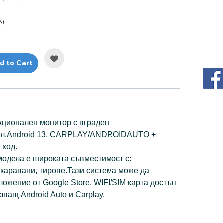
N)
d to Cart
кционален монитор с вграден
тел,Android 13, CARPLAY/ANDROIDAUTO +
 ход.
одела е широката съвместимост с:
 каравани, тирове.Тази система може да
ожение от Google Store. WIFI/SIM карта достъп
рзващ Android Auto и Carplay.