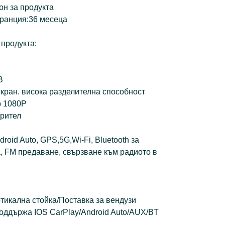
он за продукта
аранция:36 месеца
 продукта:
B
екран. висока разделителна способност
р 1080P
орител
roid Auto, GPS,5G,Wi-Fi, Bluetooth за
, FM предаване, свързване към радиото в
тикална стойка/Поставка за вендузи
поддържа IOS CarPlay/Android Auto/AUX/BT