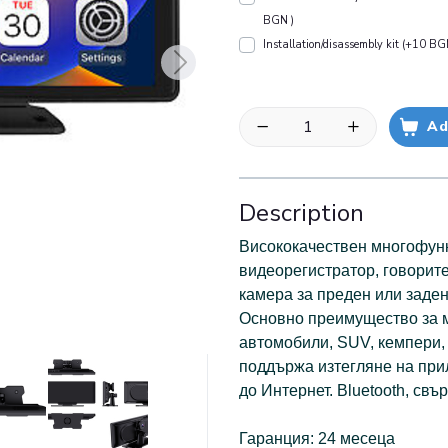
BGN )
Installation/disassembly kit (+10 BG
Ad
Description
Висококачествен многофун
видеорегистратор, говори
камера за преден или заден
Основно преимущество за м
автомобили, SUV, кемпери,
поддържа изтегляне на прил
до Интернет. Bluetooth, свъ
Гаранция: 24 месеца