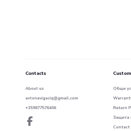
Contacts
Custom
About us
Общи у
avtonavigaciq@gmail.com
Warranty
+359877576406
Return P
Защита 
Contact