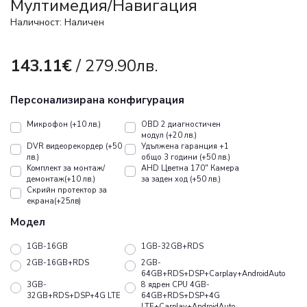
Mултимедия/Навигация
Наличност: Наличен
143.11€
/ 279.90лв.
Персонализирана конфигурация
Микрофон (+10 лв.)
OBD 2 диагностичен
модул (+20 лв.)
DVR видеорекордер (+50
Удължена гаранция +1
лв.)
общо 3 години (+50 лв.)
Koмплект за монтаж/
AHD Цветна 170" Камера
демонтаж(+10 лв.)
за заден ход (+50 лв.)
Скрийн протектор за
екрана(+25лв)
Модел
1GB-16GB
1GB-32GB+RDS
2GB-16GB+RDS
2GB-
64GB+RDS+DSP+Carplay+AndroidAuto
3GB-
8 ядрен CPU 4GB-
32GB+RDS+DSP+4G LTE
64GB+RDS+DSP+4G
LTE+Carplay+AndroidAuto