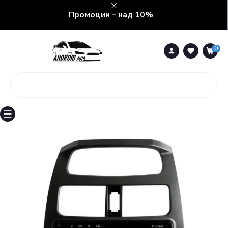
Промоции – над 10%
0
0