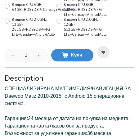
8 ядрен CPU 6GB-
8 ядрен CPU 8GB-
64GB+RDS+DSP+Carplay+AndroidAuto
128GB+RDS+DSP+4G
LTE+Carplay+AndroidAuto
8 ядрен CPU 2.0GHz
8 ядрен CPU 2.0GHz
12GB-
12GB-
256GB+RDS+DSP+4G
512GB+RDS+DSP+4G
LTE+Carplay+AndroidAuto
LTE+Carplay+AndroidAuto
Купи
Description
СПЕЦИАЛИЗИРАНА МУЛТИМЕДИЯ/НАВИГАЦИЯ ЗА
Daewoo Matiz 2010-2015г с Android 15 операционна
системa.
Гаранция:24 месеца от датата на покупка на медията.
Гаранционна карта+касов бон за продукта.
Възможност за удължена гаранция:36 месеца