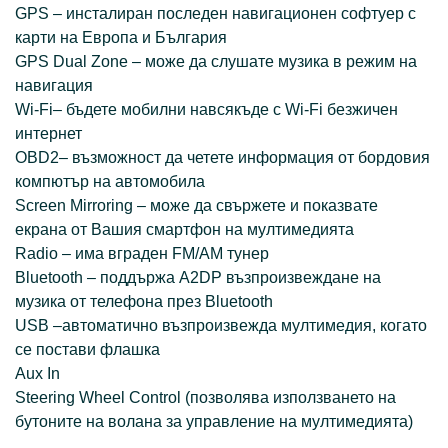
GPS – инсталиран последен навигационен софтуер с
карти на Европа и България
GPS Dual Zone – може да слушате музика в режим на
навигация
Wi-Fi– бъдете мобилни навсякъде с Wi-Fi безжичен
интернет
OBD2– възможност да четете информация от бордовия
компютър на автомобила
Screen Mirroring – може да свържете и показвате
екрана от Вашия смартфон на мултимедията
Radio – има вграден FM/AM тунер
Bluetooth – поддържа A2DP възпроизвеждане на
музика от телефона през Bluetooth
USB –автоматично възпроизвежда мултимедия, когато
се постави флашка
Aux In
Steering Wheel Control (позволява използването на
бутоните на волана за управление на мултимедията)