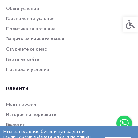
Общи условия
Гаранционни условия
Спец
Политика за връщане
Защита на личните данни
Свържете се с нас
Карта на сайта
Правила и условия
Клиенти
Моят профил
История на поръчките
Бюлетин
Ние използваме бисквитки, за да ви
гарантираме добрата работа на нашия