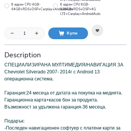
8 ядрен CPU 6GB-
8 ядрен CPU 8GB-
64GB+RDS+DSP+Carplay+AndroidAuto
128GB+RDS+DSP+4G
LTE+Carplay+AndroidAuto
Купи
Description
СПЕЦИАЛИЗИРАНА МУЛТИМЕДИЯ/НАВИГАЦИЯ ЗА
Chevrolet Silverado 2007- 2014г с Android 13
операционна системa.
Гаранция:24 месеца от датата на покупка на медията.
Гаранционна карта+касов бон за продукта.
Възможност за удължена гаранция-36 месеца.
Подарък:
-Последен навигационен софтуер с платени карти за