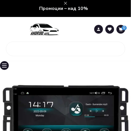
Промоции – над 10%
0
0