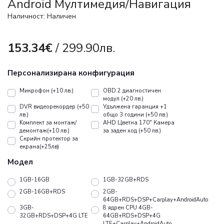
Android Mултимедия/Навигация
Наличност: Наличен
153.34€
/ 299.90лв.
Персонализирана конфигурация
Микрофон (+10 лв.)
OBD 2 диагностичен
модул (+20 лв.)
DVR видеорекордер (+50
Удължена гаранция +1
лв.)
общо 3 години (+50 лв.)
Koмплект за монтаж/
AHD Цветна 170" Камера
демонтаж(+10 лв.)
за заден ход (+50 лв.)
Скрийн протектор за
екрана(+25лв)
Модел
1GB-16GB
1GB-32GB+RDS
2GB-16GB+RDS
2GB-
64GB+RDS+DSP+Carplay+AndroidAuto
3GB-
8 ядрен CPU 4GB-
32GB+RDS+DSP+4G LTE
64GB+RDS+DSP+4G
LTE+Carplay+AndroidAuto