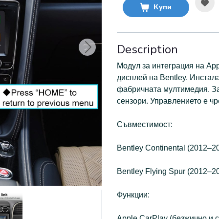
Купи
Description
Модул за интеграция на App
дисплей на Bentley. Инстала
фабричната мултимедия. За
сензори. Управлението е чр
Съвместимост:
Bentley Continental (2012–2
Bentley Flying Spur (2012–2
Функции:
Apple CarPlay (безжично и с