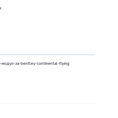
x
o-модул-за-bentley-continental-flying