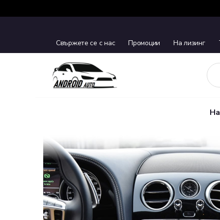
Свържете се с нас
Промоции
На лизинг
На