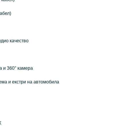
кабел)
удио качество
а и 360° камера
ема и екстри на автомобила
X