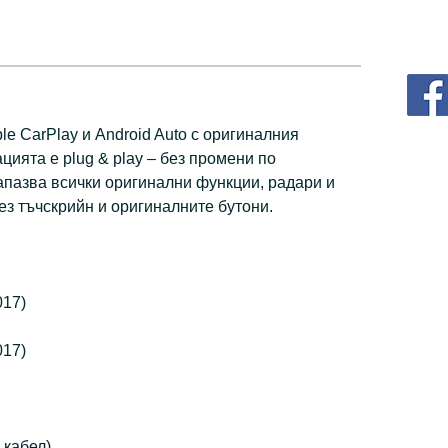
le CarPlay и Android Auto с оригиналния
цията е plug & play – без промени по
пазва всички оригинални функции, радари и
ез тъчскрийн и оригиналните бутони.
017)
017)
 кабел)