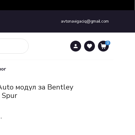
avtonavigaciq@gmail.com
0
0
лог
Auto модул за Bentley
g Spur
.