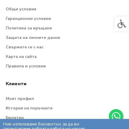
Общи условия
Гаранционни условия
Спец
Политика за връщане
Защита на личните данни
Свържете се с нас
Карта на сайта
Правила и условия
Клиенти
Моят профил
История на поръчките
Бюлетин
Ние използваме бисквитки, за да ви
гарантираме добрата работа на нашия