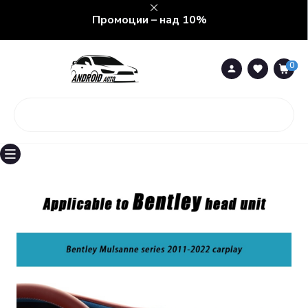
Промоции – над 10%
0
0