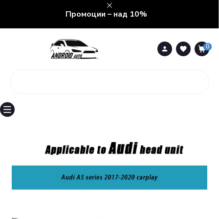
Промоции – над 10%
0
0