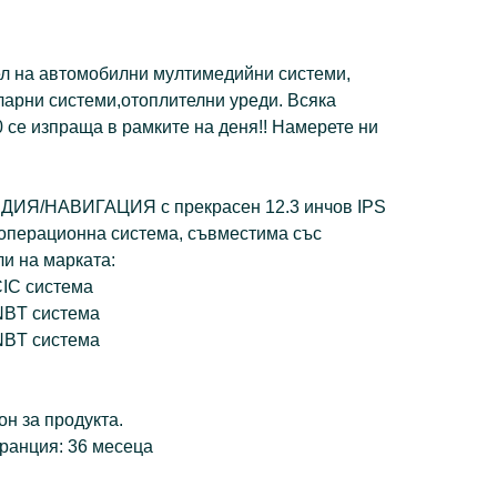
ел на автомобилни мултимедийни системи,
ларни системи,отоплителни уреди. Всяка
 се изпраща в рамките на деня!! Намерете ни
ИЯ/НАВИГАЦИЯ с прекрасен 12.3 инчов IPS
3 oперационна система, съвместима със
и на марката:
CIC система
NBT система
NBT система
н за продукта.
ранция: 36 месеца