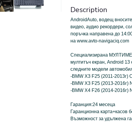
Description
АndroidAuto, водещ вносит
видео, аудио рекордери, со
поръчка направена до 14:00
на www.avto-navigaciq.com
Специализирана МУЛТИМЕД
мултитъч екран, Аndroid 1
следните модели автомобил
-BMW X3 F25 (2011-2013г) 
-BMW X3 F25 (2013-2016г) 
-BMW X4 F26 (2014-2016г) 
Гаранция:24 месеца
Гаранционна карта+касов бо
Възможност за удължена га