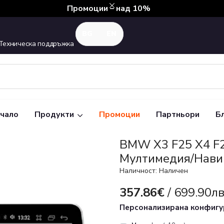
Промоции – над 10%
Техническа поддръжка
чало
Продукти
Промоции
Партньори
Б
BMW X3 F25 X4 F26
Mултимедия/Нави
Наличност: Наличен
357.86€
/ 699.90лв
Персонализирана конфиг