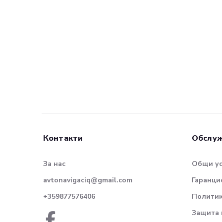
Контакти
Обслуж
За нас
Общи у
avtonavigaciq@gmail.com
Гаранци
+359877576406
Политик
Защита 