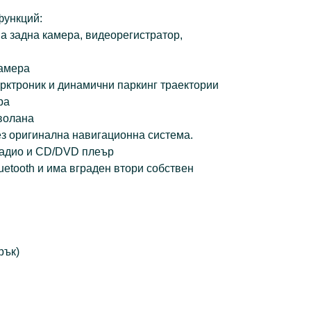
функций:
а задна камера, видеорегистратор,
камера
рктроник и динамични паркинг траектории
ра
волана
ез оригинална навигационна система.
радио и CD/DVD плеър
etooth и има вграден втори собствен
арък)