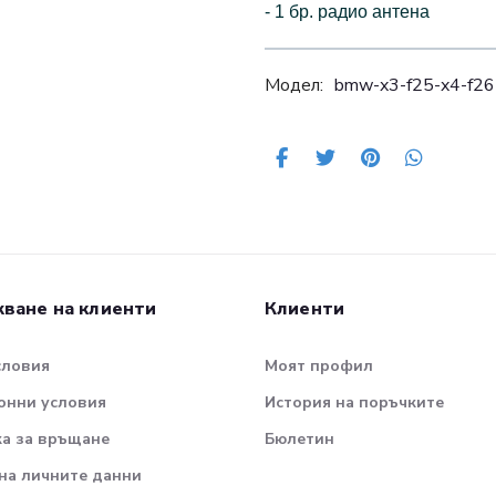
- 1 бр. радио антена
Модел:
bmw-x3-f25-x4-f26
ване на клиенти
Клиенти
словия
Моят профил
онни условия
История на поръчките
а за връщане
Бюлетин
на личните данни