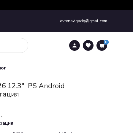
avtonavigaciq@gmail.com
0
0
лог
 12.3" IPS Android
гация
.
урация