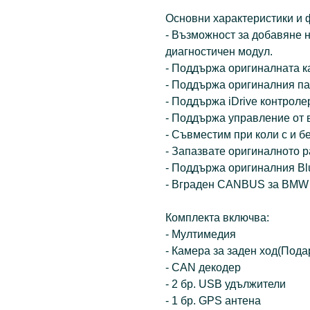
Основни характеристики и 
- Възможност за добавяне н
диагностичен модул.
- Поддържа оригиналната 
- Поддържа оригиналния па
- Поддържа iDrive контроле
- Поддържа управление от 
- Съвместим при коли с и б
- Запазвате оригиналното 
- Поддържа оригиналния Blu
- Вграден CANBUS за BMW
Комплекта включва:
- Мултимедия
- Камера за ­­­­заден ход(Под
- CAN декодер
- 2 бр. USB удължители
- 1 бр. GPS антена