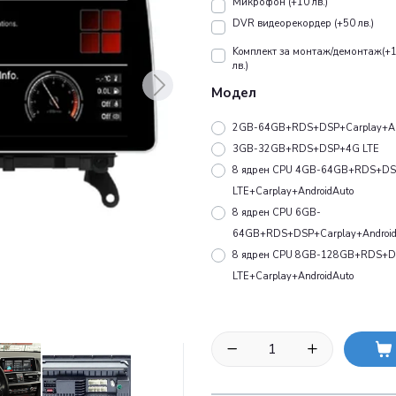
Микрофон (+10 лв.)
DVR видеорекордер (+50 лв.)
Koмплект за монтаж/демонтаж(+
лв.)
Модел
2GB-64GB+RDS+DSP+Carplay+An
3GB-32GB+RDS+DSP+4G LTE
8 ядрен CPU 4GB-64GB+RDS+D
LTE+Carplay+AndroidAuto
8 ядрен CPU 6GB-
64GB+RDS+DSP+Carplay+Android
8 ядрен CPU 8GB-128GB+RDS+
LTE+Carplay+AndroidAuto