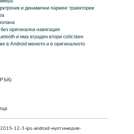
камера
рктроник и динамични паркинг траектории
ра
волана
 без оригинална навигация
etooth и има вграден втори собствен
ие в Android менюто и в оригиналното
АРЪК)
еца
015-12-3-ips-аndroid-мултимедия-