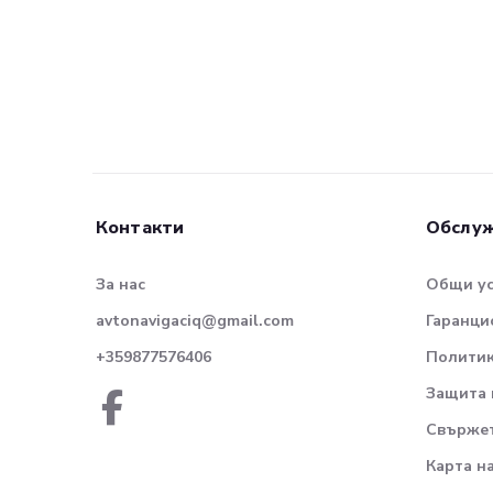
Контакти
Обслуж
За нас
Общи у
avtonavigaciq@gmail.com
Гаранци
+359877576406
Политик
Защита 
Свържет
Карта н