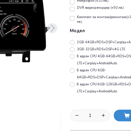
Микрофон (+10 лв.)
DVR видеорекордер (+50 лв.)
Koмплект за монтаж/демонтаж(+
лв.)
Модел
2GB-64GB+RDS+DSP+Carplay+An
3GB-32GB+RDS+DSP+4G LTE
8 ядрен CPU 4GB-64GB+RDS+D
LTE+Carplay+AndroidAuto
8 ядрен CPU 6GB-
64GB+RDS+DSP+Carplay+Android
8 ядрен CPU 8GB-128GB+RDS+
LTE+Carplay+AndroidAuto