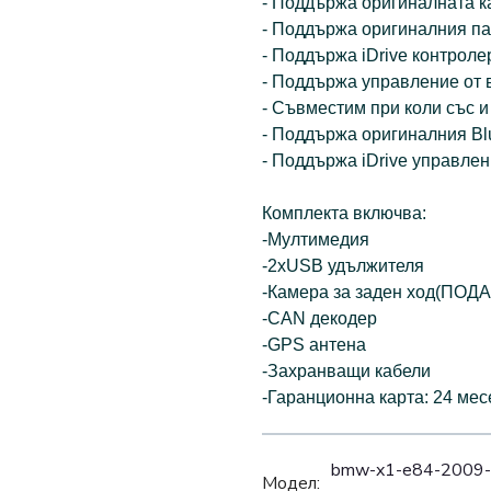
- Поддържа оригиналната 
- Поддържа оригиналния па
- Поддържа iDrive контроле
- Поддържа управление от 
- Съвместим при коли със и
- Поддържа оригиналния Blu
- Поддържа iDrive управлен
Комплекта включва:
-Мултимедия
-2xUSB удължителя
-Камера за заден ход(ПОД
-СAN декодер
-GPS антена
-Захранващи кабели
-Гаранционна карта: 24 мес
bmw-x1-e84-2009-2
Модел: