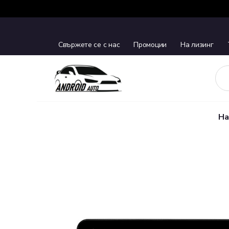
Свържете се с нас
Промоции
На лизинг
На