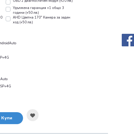
OBD 2 диагностичен модул (+20 лв.)
Удължена гаранция +1 общо 3
години (+50 лв.)
10
AHD Цветна 170" Камера за заден
ход (+50 лв.)
droidAuto
SP+4G
Auto
DSP+4G
Купи