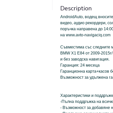
Description
АndroidAuto, водещ вносит
видео, аудио рекордери, со
поръчка направена до 14:00
на www.avto-navigaciq.com
Съвместима със следните 
BMW Х1 Е84 от 2009-2015г/
и без заводска навигация.
Гаранция: 24 месеца
Гаранционна карта+касов б
Възможност за удължена га
Характеристики и поддръжк
-Пълна поддръжка на всичк
- Възможност за добавяне 