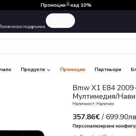
Промоции – над 10%
Техническа поддръжка
чало
Продукти
Промоции
Партньори
Б
Bmw X1 E84 2009- 
Мултимедия/Нави
Наличност: Наличен
357.86€
/ 699.90лв
Персонализирана конфиг