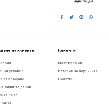
навигация
ване на клиенти
Клиенти
словия
Моят профил
онни условия
История на поръчките
а за връщане
Бюлетин
на личните данни
е се с нас
а сайта