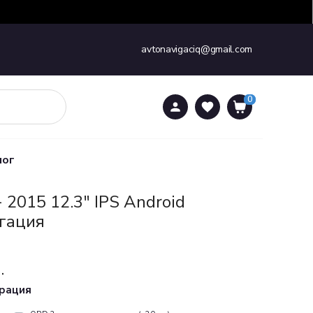
avtonavigaciq@gmail.com
0
0
лог
2015 12.3" IPS Аndroid
гация
.
урация