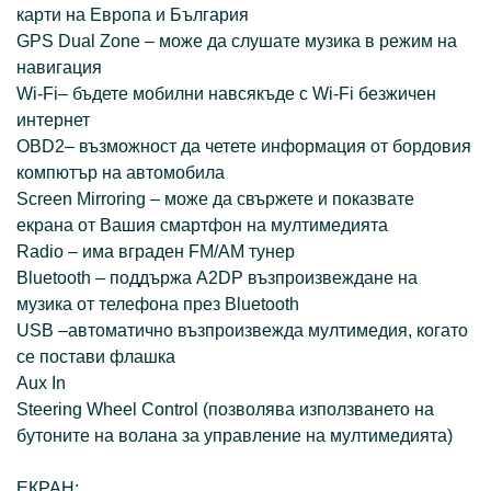
карти на Европа и България
GPS Dual Zone – може да слушате музика в режим на
навигация
Wi-Fi– бъдете мобилни навсякъде с Wi-Fi безжичен
интернет
OBD2– възможност да четете информация от бордовия
компютър на автомобила
Screen Mirroring – може да свържете и показвате
екрана от Вашия смартфон на мултимедията
Radio – има вграден FM/AM тунер
Bluetooth – поддържа A2DP възпроизвеждане на
музика от телефона през Bluetooth
USB –автоматично възпроизвежда мултимедия, когато
се постави флашка
Aux In
Steering Wheel Control (позволява използването на
бутоните на волана за управление на мултимедията)
ЕКРАН: