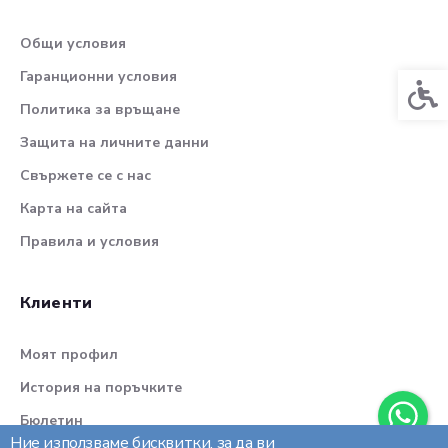
Общи условия
Гаранционни условия
Спец
Политика за връщане
Защита на личните данни
Свържете се с нас
Карта на сайта
Правила и условия
Клиенти
Моят профил
История на поръчките
Бюлетин
Ние използваме бисквитки, за да ви