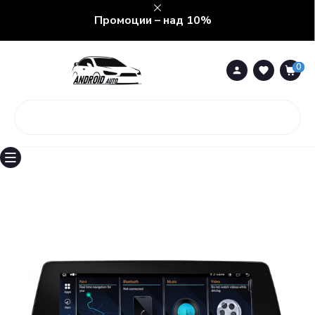
Промоции – над 10%
0
0