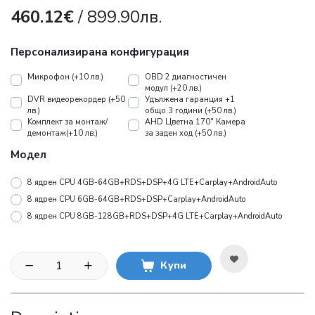
460.12€
/ 899.90лв.
Персонализирана конфигурация
Микрофон (+10 лв.)
OBD 2 диагностичен
модул (+20 лв.)
DVR видеорекордер (+50
Удължена гаранция +1
лв.)
общо 3 години (+50 лв.)
Koмплект за монтаж/
AHD Цветна 170" Камера
демонтаж(+10 лв.)
за заден ход (+50 лв.)
Модел
8 ядрен CPU 4GB-64GB+RDS+DSP+4G LTE+Carplay+AndroidAuto
8 ядрен CPU 6GB-64GB+RDS+DSP+Carplay+AndroidAuto
8 ядрен CPU 8GB-128GB+RDS+DSP+4G LTE+Carplay+AndroidAuto
Купи