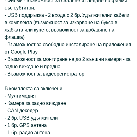
- Филми - възможност за сваляне и гледане на филми
със субтитри,
- USB поддръжка - 2 входа с 2 бр. Удължителни кабели
в комплекта (възможност за изкарване на букса в
жабката или купето; възможност за добавяне на
флашка)
- Възможност за свободно инсталиране на приложения
от Google Play
- Възможност за монтиране на до 2 външни камери - за
задно виждане и предна
- Възможност за видеорегистратор
В комплекта са включени:
- Мултимедия
- Камера за ­­­­задно виждане
- CAN декодер
- 2 бр. USB удължители
- 1 бр. GPS антена
- 1 бр. радио антена