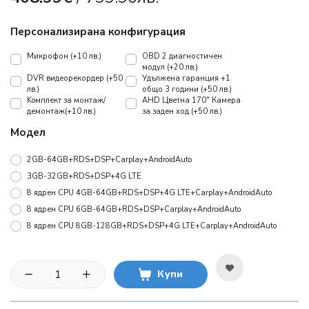
Персонализирана конфигурация
Микрофон (+10 лв.)
OBD 2 диагностичен
модул (+20 лв.)
DVR видеорекордер (+50
Удължена гаранция +1
лв.)
общо 3 години (+50 лв.)
Koмплект за монтаж/
AHD Цветна 170" Камера
демонтаж(+10 лв.)
за заден ход (+50 лв.)
Модел
2GB-64GB+RDS+DSP+Carplay+AndroidAuto
3GB-32GB+RDS+DSP+4G LTE
8 ядрен CPU 4GB-64GB+RDS+DSP+4G LTE+Carplay+AndroidAuto
8 ядрен CPU 6GB-64GB+RDS+DSP+Carplay+AndroidAuto
8 ядрен CPU 8GB-128GB+RDS+DSP+4G LTE+Carplay+AndroidAuto
Купи