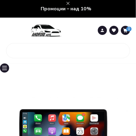
Промоции – над 10%
0
0