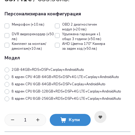
Персонализирана конфигурация
Микрофон (+10 лв.)
OBD 2 диагностичен
модул (+20 лв.)
DVR видеорекордер (+50
Удължена гаранция +1
лв.)
общо 3 години (+50 лв.)
Koмплект за монтаж/
AHD Цветна 170" Камера
демонтаж(+10 лв.)
за заден ход (+50 лв.)
Модел
2GB-64GB+RDS+DSP+Carplay+AndroidAuto
8 ядрен CPU 4GB-64GB+RDS+DSP+4G LTE+Carplay+AndroidAuto
8 ядрен CPU 6GB-64GB+RDS+DSP+Carplay+AndroidAuto
8 ядрен CPU 8GB-128GB+RDS+DSP+4G LTE+Carplay+AndroidAuto
8 ядрен CPU 8GB-256GB+RDS+DSP+4G LTE+Carplay+AndroidAuto
Купи