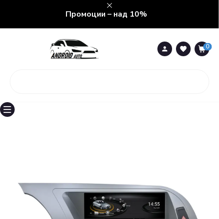
Промоции – над 10%
0
0