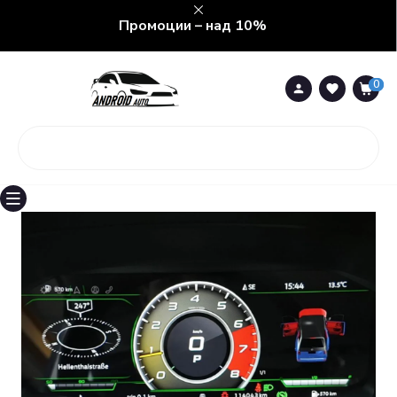
Промоции – над 10%
0
0