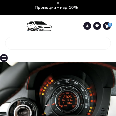
Промоции – над 10%
0
0