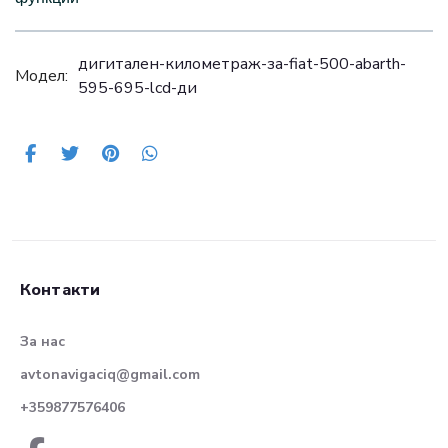
дигитален-километраж-за-fiat-500-abarth-
Модел:
595-695-lcd-ди
Контакти
За нас
avtonavigaciq@gmail.com
+359877576406